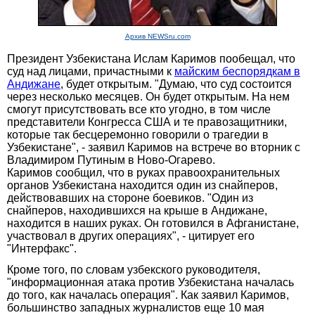
Архив NEWSru.com
Президент Узбекистана Ислам Каримов пообещал, что
суд над лицами, причастными к
майским беспорядкам в
Андижане
, будет открытым. "Думаю, что суд состоится
через несколько месяцев. Он будет открытым. На нем
смогут присутствовать все кто угодно, в том числе
представители Конгресса США и те правозащитники,
которые так бесцеремонно говорили о трагедии в
Узбекистане", - заявил Каримов на встрече во вторник с
Владимиром Путиным в Ново-Огарево.
Каримов сообщил, что в руках правоохранительных
органов Узбекистана находится один из снайперов,
действовавших на стороне боевиков. "Один из
снайперов, находившихся на крыше в Андижане,
находится в наших руках. Он готовился в Афганистане,
участвовал в других операциях", - цитирует его
"Интерфакс".
Кроме того, по словам узбекского руководителя,
"информационная атака против Узбекистана началась
до того, как началась операция". Как заявил Каримов,
большинство западных журналистов еще 10 мая