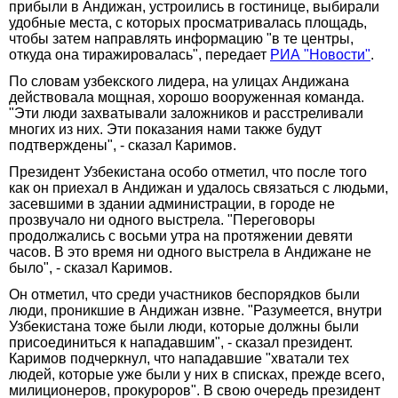
прибыли в Андижан, устроились в гостинице, выбирали
удобные места, с которых просматривалась площадь,
чтобы затем направлять информацию "в те центры,
откуда она тиражировалась", передает
РИА "Новости"
.
По словам узбекского лидера, на улицах Андижана
действовала мощная, хорошо вооруженная команда.
"Эти люди захватывали заложников и расстреливали
многих из них. Эти показания нами также будут
подтверждены", - сказал Каримов.
Президент Узбекистана особо отметил, что после того
как он приехал в Андижан и удалось связаться с людьми,
засевшими в здании администрации, в городе не
прозвучало ни одного выстрела. "Переговоры
продолжались с восьми утра на протяжении девяти
часов. В это время ни одного выстрела в Андижане не
было", - сказал Каримов.
Он отметил, что среди участников беспорядков были
люди, проникшие в Андижан извне. "Разумеется, внутри
Узбекистана тоже были люди, которые должны были
присоединиться к нападавшим", - сказал президент.
Каримов подчеркнул, что нападавшие "хватали тех
людей, которые уже были у них в списках, прежде всего,
милиционеров, прокуроров". В свою очередь президент