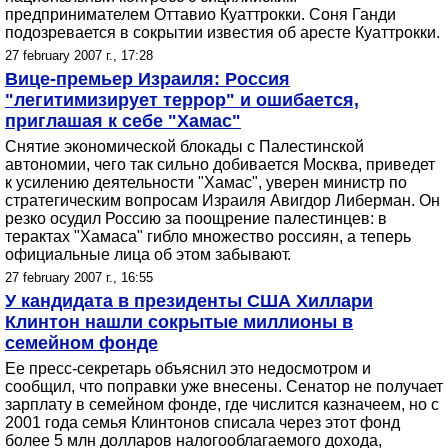
предпринимателем Оттавио Куаттрокки. Соня Ганди
подозревается в сокрытии известия об аресте Куаттрокки.
27 february 2007 г., 17:28
Вице-премьер Израиля: Россия
"легитимизирует террор" и ошибается,
приглашая к себе "Хамас"
Снятие экономической блокады с Палестинской
автономии, чего так сильно добивается Москва, приведет
к усилению деятельности "Хамас", уверен министр по
стратегическим вопросам Израиля Авигдор Либерман. Он
резко осудил Россию за поощрение палестинцев: в
терактах "Хамаса" гибло множество россиян, а теперь
официальные лица об этом забывают.
27 february 2007 г., 16:55
У кандидата в президенты США Хиллари
Клинтон нашли сокрытые миллионы в
семейном фонде
Ее пресс-секретарь объяснил это недосмотром и
сообщил, что поправки уже внесены. Сенатор не получает
зарплату в семейном фонде, где числится казначеем, но с
2001 года семья Клинтонов списала через этот фонд
более 5 млн долларов налогооблагаемого дохода,