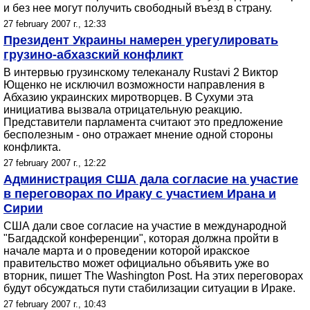
и без нее могут получить свободный въезд в страну.
27 february 2007 г., 12:33
Президент Украины намерен урегулировать
грузино-абхазский конфликт
В интервью грузинскому телеканалу Rustavi 2 Виктор
Ющенко не исключил возможности направления в
Абхазию украинских миротворцев. В Сухуми эта
инициатива вызвала отрицательную реакцию.
Представители парламента считают это предложение
бесполезным - оно отражает мнение одной стороны
конфликта.
27 february 2007 г., 12:22
Администрация США дала согласие на участие
в переговорах по Ираку с участием Ирана и
Сирии
США дали свое согласие на участие в международной
"Багдадской конференции", которая должна пройти в
начале марта и о проведении которой иракское
правительство может официально объявить уже во
вторник, пишет The Washington Post. На этих переговорах
будут обсуждаться пути стабилизации ситуации в Ираке.
27 february 2007 г., 10:43