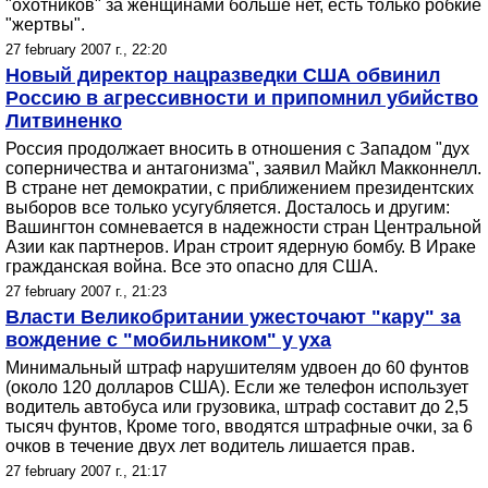
"охотников" за женщинами больше нет, есть только робкие
"жертвы".
27 february 2007 г., 22:20
Новый директор нацразведки США обвинил
Россию в агрессивности и припомнил убийство
Литвиненко
Россия продолжает вносить в отношения с Западом "дух
соперничества и антагонизма", заявил Майкл Макконнелл.
В стране нет демократии, с приближением президентских
выборов все только усугубляется. Досталось и другим:
Вашингтон сомневается в надежности стран Центральной
Азии как партнеров. Иран строит ядерную бомбу. В Ираке
гражданская война. Все это опасно для США.
27 february 2007 г., 21:23
Власти Великобритании ужесточают "кару" за
вождение с "мобильником" у уха
Минимальный штраф нарушителям удвоен до 60 фунтов
(около 120 долларов США). Если же телефон использует
водитель автобуса или грузовика, штраф составит до 2,5
тысяч фунтов, Кроме того, вводятся штрафные очки, за 6
очков в течение двух лет водитель лишается прав.
27 february 2007 г., 21:17