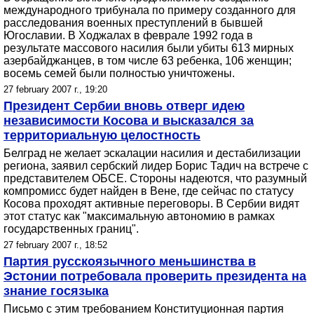
международного трибунала по примеру созданного для
расследования военных преступлений в бывшей
Югославии. В Ходжалах в феврале 1992 года в
результате массового насилия были убиты 613 мирных
азербайджанцев, в том числе 63 ребенка, 106 женщин;
восемь семей были полностью уничтожены.
27 february 2007 г., 19:20
Президент Сербии вновь отверг идею
независимости Косова и высказался за
территориальную целостность
Белград не желает эскалации насилия и дестабилизации
региона, заявил сербский лидер Борис Тадич на встрече с
представителем ОБСЕ. Стороны надеются, что разумный
компромисс будет найден в Вене, где сейчас по статусу
Косова проходят активные переговоры. В Сербии видят
этот статус как "максимальную автономию в рамках
государственных границ".
27 february 2007 г., 18:52
Партия русскоязычного меньшинства в
Эстонии потребовала проверить президента на
знание госязыка
Письмо с этим требованием Конституционная партия