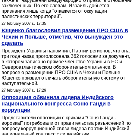
также в "нарушении международного права" в отношении
заключенных. По его словам, Израиль добьется
признания лишь когда "откажется от оккупации
палестинских территорий".
27 february 2007 г., 17:35
Ющенко благословил размещение ПРО США в
Чехии и Польше, отметив, что вынужден это
сделать
Президент Украины напомнил, Партии регионов, что она
три года назад проголосовала 362 голосами за документ,
в котором записано прямое членство Украины в ЕС и
Североатлантическом оборонительном альянсе. В
вопросе о размещении ПРО США в Чехии и Польше
Ющенко призвал отличать оборонительную систему от
наступательной.
27 february 2007 г., 17:29
Оппозиция обвинила лидера Индийского
национального конгресса Соню Ганди в
коррупции
Представители оппозиции с криками "Соня Ганди -
воровка!" потребовали от правительства разъяснений по
вопросу коррупционной связи лидера партии Индийский
национальный конгресс с сицилийским