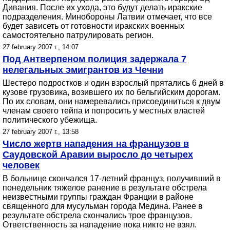
Дивания. После их ухода, это будут делать иракские
подразделения. Минобороны Латвии отмечает, что все
будет зависеть от готовности иракских военных
самостоятельно патрулировать регион.
27 february 2007 г., 14:07
Под Антверпеном полиция задержала 7
нелегальных эмигрантов из Чечни
Шестеро подростков и один взрослый прятались 6 дней в
кузове грузовика, возившего их по бельгийским дорогам.
По их словам, они намеревались присоединиться к двум
членам своего тейпа и попросить у местных властей
политического убежища.
27 february 2007 г., 13:58
Число жертв нападения на французов в
Саудовской Аравии выросло до четырех
человек
В больнице скончался 17-летний француз, получивший в
понедельник тяжелое ранение в результате обстрела
неизвестными группы граждан Франции в районе
священного для мусульман города Медина. Ранее в
результате обстрела скончались трое французов.
Ответственность за нападение пока никто не взял.