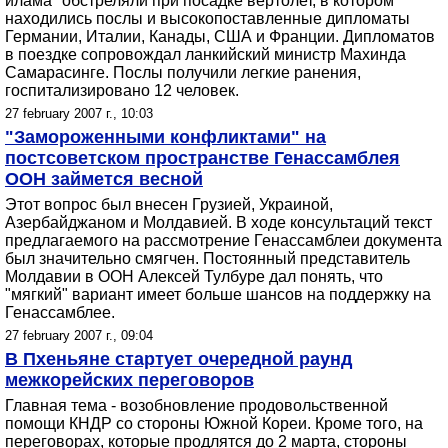
илама" обстреляли при посадке вертолет, в котором
находились послы и высокопоставленные дипломаты
Германии, Италии, Канады, США и Франции. Дипломатов
в поездке сопровождал ланкийский министр Махинда
Самарасинге. Послы получили легкие ранения,
госпитализировано 12 человек.
27 february 2007 г., 10:03
"Замороженными конфликтами" на
постсоветском пространстве Генассамблея
ООН займется весной
Этот вопрос был внесен Грузией, Украиной,
Азербайджаном и Молдавией. В ходе консультаций текст
предлагаемого на рассмотрение Генассамблеи документа
был значительно смягчен. Постоянный представитель
Молдавии в ООН Алексей Тулбуре дал понять, что
"мягкий" вариант имеет больше шансов на поддержку на
Генассамблее.
27 february 2007 г., 09:04
В Пхеньяне стартует очередной раунд
межкорейских переговоров
Главная тема - возобновление продовольственной
помощи КНДР со стороны Южной Кореи. Кроме того, на
переговорах, которые продлятся до 2 марта, стороны