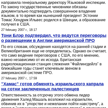
направила генеральному директору Языковой инспекции.
По закону государственные чиновники обязаны
документально подтвердить совершенное владение
языком, в то время как нынешний президент Эстонии
Томас Хендрик Ильвес родился в Швеции, а образование
получил в США.
27 february 2007 г., 18:17
Тони Блэр подтвердил, что ведутся переговоры
о размещении в Англии американской ПРО
По его словам, обсуждения находятся на ранней стадии и
Великобритания еще не определилась. Однако он считает,
что само ведение переговоров с США, по его мнению,
важно независимо от их исхода. Британская
радиолокационная станция слежения "Файлингдейлз" в
ближайшие годы станет ключевым звеном в
американской системе ПРО.
27 february 2007 г., 17:59
"Хамас" готов обменять израильского капрала
на сотни заключенных палестинцев
Ответственность за отсрочку этого обмена лидер
движения Халед Машаль возложил на израильтян,
обвинив их в "упорстве и нежелании пойти навстречу", а