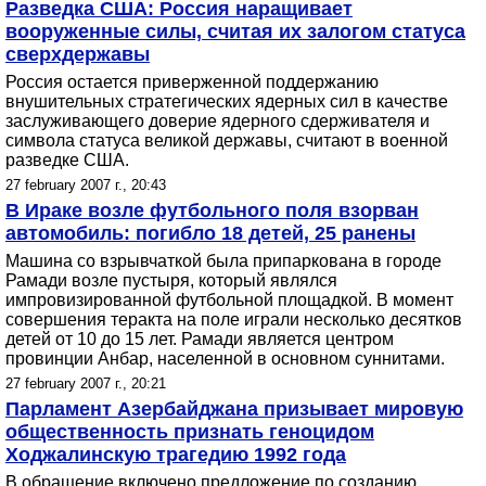
Разведка США: Россия наращивает
вооруженные силы, считая их залогом статуса
сверхдержавы
Россия остается приверженной поддержанию
внушительных стратегических ядерных сил в качестве
заслуживающего доверие ядерного сдерживателя и
символа статуса великой державы, считают в военной
разведке США.
27 february 2007 г., 20:43
В Ираке возле футбольного поля взорван
автомобиль: погибло 18 детей, 25 ранены
Машина со взрывчаткой была припаркована в городе
Рамади возле пустыря, который являлся
импровизированной футбольной площадкой. В момент
совершения теракта на поле играли несколько десятков
детей от 10 до 15 лет. Рамади является центром
провинции Анбар, населенной в основном суннитами.
27 february 2007 г., 20:21
Парламент Азербайджана призывает мировую
общественность признать геноцидом
Ходжалинскую трагедию 1992 года
В обращение включено предложение по созданию