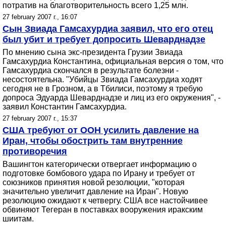
потратив на благотворительность всего 1,25 млн.
27 february 2007 г., 16:07
Сын Звиада Гамсахурдиа заявил, что его отец
был убит и требует допросить Шеварднадзе
По мнению сына экс-президента Грузии Звиада
Гамсахурдиа Константина, официальная версия о том, что
Гамсахурдиа скончался в результате болезни -
несостоятельна. "Убийцы Звиада Гамсахурдиа ходят
сегодня не в Грозном, а в Тбилиси, поэтому я требую
допроса Эдуарда Шеварднадзе и лиц из его окружения", -
заявил Константин Гамсахурдиа.
27 february 2007 г., 15:37
США требуют от ООН усилить давление на
Иран, чтобы обострить там внутренние
противоречия
Вашингтон категорически отвергает информацию о
подготовке бомбового удара по Ирану и требует от
союзников принятия новой резолюции, "которая
значительно увеличит давление на Иран". Новую
резолюцию ожидают к четвергу. США все настойчивее
обвиняют Тегеран в поставках вооружения иракским
шиитам.