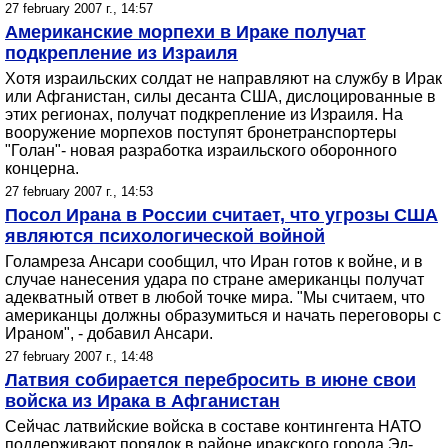
27 february 2007 г., 14:57
Американские морпехи в Ираке получат
подкрепление из Израиля
Хотя израильских солдат не направляют на службу в Ирак
или Афганистан, силы десанта США, дислоцированные в
этих регионах, получат подкрепление из Израиля. На
вооружение морпехов поступят бронетранспортеры
"Голан"- новая разработка израильского оборонного
концерна.
27 february 2007 г., 14:53
Посол Ирана в России считает, что угрозы США
являются психологической войной
Голамреза Ансари сообщил, что Иран готов к войне, и в
случае нанесения удара по стране американцы получат
адекватный ответ в любой точке мира. "Мы считаем, что
американцы должны образумиться и начать переговоры с
Ираном", - добавил Ансари.
27 february 2007 г., 14:48
Латвия собирается перебросить в июне свои
войска из Ирака в Афганистан
Сейчас латвийские войска в составе контингента НАТО
поддерживают порядок в районе иракского города Эд-