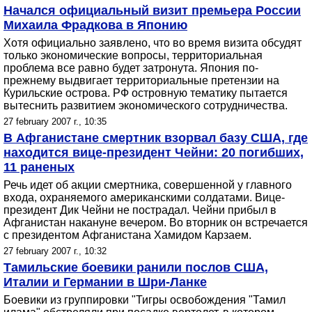
Начался официальный визит премьера России
Михаила Фрадкова в Японию
Хотя официально заявлено, что во время визита обсудят
только экономические вопросы, территориальная
проблема все равно будет затронута. Япония по-
прежнему выдвигает территориальные претензии на
Курильские острова. РФ островную тематику пытается
вытеснить развитием экономического сотрудничества.
27 february 2007 г., 10:35
В Афганистане смертник взорвал базу США, где
находится вице-президент Чейни: 20 погибших,
11 раненых
Речь идет об акции смертника, совершенной у главного
входа, охраняемого американскими солдатами. Вице-
президент Дик Чейни не пострадал. Чейни прибыл в
Афганистан накануне вечером. Во вторник он встречается
с президентом Афганистана Хамидом Карзаем.
27 february 2007 г., 10:32
Тамильские боевики ранили послов США,
Италии и Германии в Шри-Ланке
Боевики из группировки "Тигры освобождения "Тамил