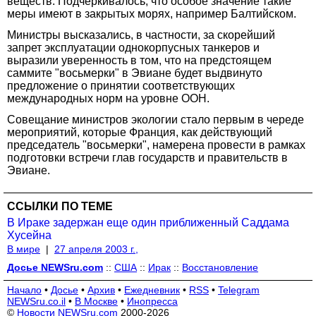
веществ. Подчеркивалось, что особое значение такие
меры имеют в закрытых морях, например Балтийском.
Министры высказались, в частности, за скорейший
запрет эксплуатации однокорпусных танкеров и
выразили уверенность в том, что на предстоящем
саммите "восьмерки" в Эвиане будет выдвинуто
предложение о принятии соответствующих
международных норм на уровне ООН.
Совещание министров экологии стало первым в череде
мероприятий, которые Франция, как действующий
председатель "восьмерки", намерена провести в рамках
подготовки встречи глав государств и правительств в
Эвиане.
ССЫЛКИ ПО ТЕМЕ
В Ираке задержан еще один приближенный Саддама
Хусейна
В мире
|
27 апреля 2003 г.,
Досье NEWSru.com
::
США
::
Ирак
::
Восстановление
Начало
•
Досье
•
Архив
•
Ежедневник
•
RSS
•
Telegram
NEWSru.co.il
•
В Москве
•
Инопресса
©
Новости NEWSru.com
2000-2026