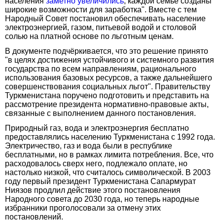
населения
заметно увеличились
, каждой семье созданы
широкие возможности для заработка". Вместе с тем
Народный Совет постановил обеспечивать население
электроэнергией, газом, питьевой водой и столовой
солью на платной основе по льготным ценам.
В документе подчёркивается, что это решение принято
"в целях достижения устойчивого и системного развития
государства по всем направлениям, рационального
использования базовых ресурсов, а также дальнейшего
совершенствования социальных льгот". Правительству
Туркменистана поручено подготовить и представить на
рассмотрение президента нормативно-правовые акты,
связанные с выполнением данного постановления.
Природный газ, вода и электроэнергия бесплатно
предоставлялись населению Туркменистана с 1992 года.
Электричество, газ и вода были в республике
бесплатными, но в рамках лимита потребления. Все, что
расходовалось сверх него, подлежало оплате, но
настолько низкой, что считалось символической. В 2003
году первый президент Туркменистана Сапармурат
Ниязов продлил действие этого постановления
Народного совета до 2030 года, но теперь народные
избранники проголосовали за отмену этих
постановлений.