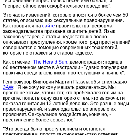
"исполнение непристойных песен или баллад" и
"непристойное или оскорбительное поведение".
Это часть изменений, которые вносятся в более чем 50
статей, описывающих сексуальные правонарушения.
Как говорится на
сайте
правительства, реформа
законодательства призвана защитить детей. Язык
законов устарел, а статьи недостаточно полно
описывают преступления, кроме того, ряд преступлений
совершается с помощью современных технологий,
которые не отражены в старом кодексе.
Как отмечает
The Herald Sun
, демонстрация ягодиц в
общественном месте в Австралии - "давно популярная
практика среди школьников, протестующих и пьяных".
Генпрокурор Виктории Мартин Пакула объяснил радио
3AW
: "Я не хочу никому мешать развлекаться. Мы
просто не хотим, чтобы тот, кто пробежался голым на
крикете, попал в одну категорию с тем, кто выскочил и
показал гениталии 13-летней девочке. Это разные виды
правонарушений, и законодательство впервые их
проясняет. Сексуальное воздействие, конечно, -
преступление более серьезное".
"Это всегда было преступлением и останется
преступлением, просто законодательство отделяет