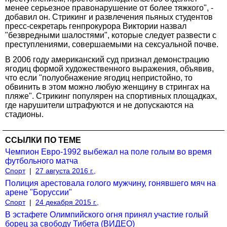
менее серьезное правонарушение от более тяжкого", -
добавил он. Стрикинг и развлечения пьяных студентов
пресс-секретарь генпрокурора Виктории назвал
"безвредными шалостями", которые следует развести с
преступлениями, совершаемыми на сексуальной почве.
В 2006 году американский суд признал демонстрацию
ягодиц формой художественного выражения, объявив,
что если "полуобнажение ягодиц непристойно, то
обвинить в этом можно любую женщину в стрингах на
пляже". Стрикинг популярен на спортивных площадках,
где нарушители штрафуются и не допускаются на
стадионы.
ССЫЛКИ ПО ТЕМЕ
Чемпион Евро-1992 выбежал на поле голым во время
футбольного матча
Спорт
|
27 августа 2016 г.,
Полиция арестовала голого мужчину, гонявшего мяч на
арене "Боруссии"
Спорт
|
24 декабря 2015 г.,
В эстафете Олимпийского огня принял участие голый
борец за свободу Тибета (ВИДЕО)