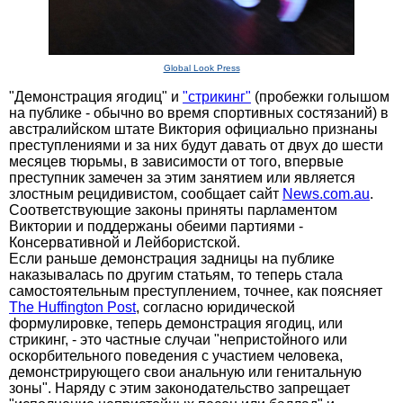
Global Look Press
"Демонстрация ягодиц" и
"стрикинг"
(пробежки голышом
на публике - обычно во время спортивных состязаний) в
австралийском штате Виктория официально признаны
преступлениями и за них будут давать от двух до шести
месяцев тюрьмы, в зависимости от того, впервые
преступник замечен за этим занятием или является
злостным рецидивистом, сообщает сайт
News.com.au
.
Соответствующие законы приняты парламентом
Виктории и поддержаны обеими партиями -
Консервативной и Лейбористской.
Если раньше демонстрация задницы на публике
наказывалась по другим статьям, то теперь стала
самостоятельным преступлением, точнее, как поясняет
The Huffington Post
, согласно юридической
формулировке, теперь демонстрация ягодиц, или
стрикинг, - это частные случаи "непристойного или
оскорбительного поведения с участием человека,
демонстрирующего свои анальную или генитальную
зоны". Наряду с этим законодательство запрещает