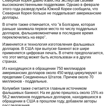
Северная Корея давно известна экспертам своими
высококачественными подделками. Однако в феврале
этого года разведслужба Южной Кореи сообщила, что
Северная Корея больше не подделывает американские
доллары.
В отчете также отмечается, что "в Болгарии, которая
раньше занимала первое место по числу поддельных
долларов, фальшивомонетчики в последнее время
переключились на евро".
Изменяется и технология изготовления фальшивых
долларов. В США при выпуске банкнот все шире
применяется цифровая печать. В отчете предполагается,
что этот метод может быть использован и в других
странах.
Из находящихся в обращении 750 миллиардов
американских долларов около 450 млрд циркулируют за
пределами Соединенных Штатов. Причем около 70
миллионов - поддельные.
Колумбия также считается главным источником
фальшивых банкнот. На ее долю пришлось около 15% из
56,2 миллионов поддельных долларов, находившихся в
обращении в США в прошлом году, добавили авторы
расследования.