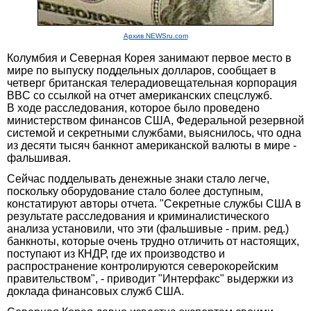
Архив NEWSru.com
Колумбия и Северная Корея занимают первое место в
мире по выпуску поддельных долларов, сообщает в
четверг британская телерадиовещательная корпорация
BBC со ссылкой на отчет американских спецслужб.
В ходе расследования, которое было проведено
министерством финансов США, Федеральной резервной
системой и секретными службами, выяснилось, что одна
из десяти тысяч банкнот американской валюты в мире -
фальшивая.
Сейчас подделывать денежные знаки стало легче,
поскольку оборудование стало более доступным,
констатируют авторы отчета. "Секретные службы США в
результате расследования и криминалистического
анализа установили, что эти (фальшивые - прим. ред.)
банкноты, которые очень трудно отличить от настоящих,
поступают из КНДР, где их производство и
распространение контролируются северокорейским
правительством", - приводит "Интерфакс" выдержки из
доклада финансовых служб США.