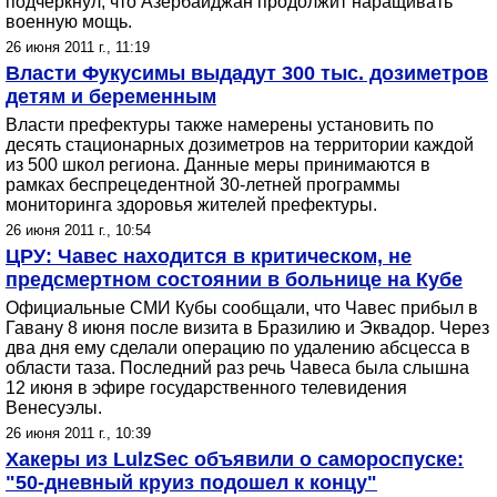
подчеркнул, что Азербайджан продолжит наращивать
военную мощь.
26 июня 2011 г., 11:19
Власти Фукусимы выдадут 300 тыс. дозиметров
детям и беременным
Власти префектуры также намерены установить по
десять стационарных дозиметров на территории каждой
из 500 школ региона. Данные меры принимаются в
рамках беспрецедентной 30-летней программы
мониторинга здоровья жителей префектуры.
26 июня 2011 г., 10:54
ЦРУ: Чавес находится в критическом, не
предсмертном состоянии в больнице на Кубе
Официальные СМИ Кубы сообщали, что Чавес прибыл в
Гавану 8 июня после визита в Бразилию и Эквадор. Через
два дня ему сделали операцию по удалению абсцесса в
области таза. Последний раз речь Чавеса была слышна
12 июня в эфире государственного телевидения
Венесуэлы.
26 июня 2011 г., 10:39
Хакеры из LulzSec объявили о самороспуске:
"50-дневный круиз подошел к концу"