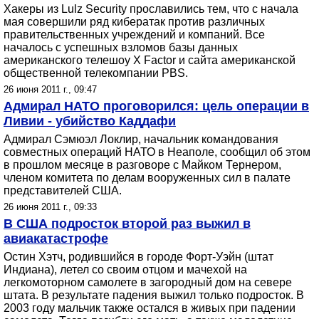
Хакеры из Lulz Security прославились тем, что с начала
мая совершили ряд кибератак против различных
правительственных учреждений и компаний. Все
началось с успешных взломов базы данных
американского телешоу X Factor и сайта американской
общественной телекомпании PBS.
26 июня 2011 г., 09:47
Адмирал НАТО проговорился: цель операции в
Ливии - убийство Каддафи
Адмирал Сэмюэл Локлир, начальник командования
совместных операций НАТО в Неаполе, сообщил об этом
в прошлом месяце в разговоре с Майком Тернером,
членом комитета по делам вооруженных сил в палате
представителей США.
26 июня 2011 г., 09:33
В США подросток второй раз выжил в
авиакатастрофе
Остин Хэтч, родившийся в городе Форт-Уэйн (штат
Индиана), летел со своим отцом и мачехой на
легкомоторном самолете в загородный дом на севере
штата. В результате падения выжил только подросток. В
2003 году мальчик также остался в живых при падении