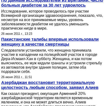
По данным исследователей из Британии, число
больных диабетом за 30 лет удвоилось
Исследование, которое проводилось при участии
Всемирной организации здравоохранения, показало, что,
несмотря на все принимаемые меры, уровень
заболеваемости диабетом не удалось уменьшить
практически нигде в мире.
26 июня 2011 г., 13:23
Пакистанские талибы впервые использовали
женщину в качестве смертницы
Следователи установили, что женщина принимала
участие в нападении на полицейский участок в городе
Дера-Исмаил-Хан в субботу. Женщина, и как потом
выяснилось, ее муж кидали гранаты и устроили стрельбу
из автоматов внутри здания полиции, затем оба
подорвали себя.
26 июня 2011 г., 11:51
Азербаджан восстановит территориальную
целостность любым способом, заявил Алиев
Как сказал президент, оккупация Арменией 20%
азербайджанской территории является временным
явлением, и она не может длиться вечно. Алиев