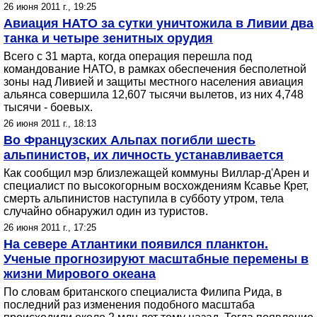
26 июня 2011 г., 19:25
Авиация НАТО за сутки уничтожила в Ливии два
танка и четыре зенитных орудия
Всего с 31 марта, когда операция перешла под
командование НАТО, в рамках обеспечения бесполетной
зоны над Ливией и защиты местного населения авиация
альянса совершила 12,607 тысячи вылетов, из них 4,748
тысячи - боевых.
26 июня 2011 г., 18:13
Во Французских Альпах погибли шесть
альпинистов, их личность устанавливается
Как сообщил мэр близлежащей коммуны Виллар-д'Арен и
специалист по высокогорным восхождениям Ксавье Крет,
смерть альпинистов наступила в субботу утром, тела
случайно обнаружил один из туристов.
26 июня 2011 г., 17:25
На севере Атлантики появился планктон.
Ученые прогнозируют масштабные перемены в
жизни Мирового океана
По словам британского специалиста Филипа Рида, в
последний раз изменения подобного масштаба