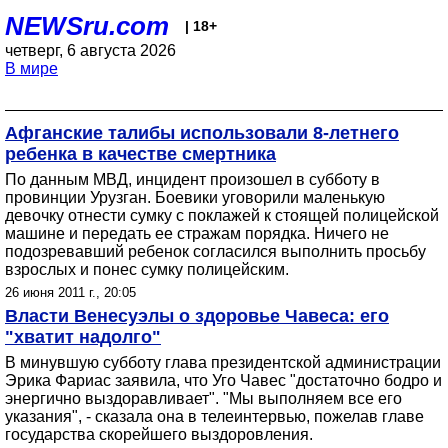
NEWSru.com
| 18+
четверг, 6 августа 2026
В мире
Афганские талибы использовали 8-летнего
ребенка в качестве смертника
По данным МВД, инцидент произошел в субботу в
провинции Урузган. Боевики уговорили маленькую
девочку отнести сумку с поклажей к стоящей полицейской
машине и передать ее стражам порядка. Ничего не
подозревавший ребенок согласился выполнить просьбу
взрослых и понес сумку полицейским.
26 июня 2011 г., 20:05
Власти Венесуэлы о здоровье Чавеса: его
"хватит надолго"
В минувшую субботу глава президентской администрации
Эрика Фариас заявила, что Уго Чавес "достаточно бодро и
энергично выздоравливает". "Мы выполняем все его
указания", - сказала она в телеинтервью, пожелав главе
государства скорейшего выздоровления.