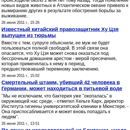
происходили около 2 млн лет тому назад. Тогда появление
новых видов животных в Атлантическом океане привело к
вымиранию других в результате обострения борьбы за
выживание.
26 июня 2011 г., 15:26
Известный китайский правозащитник Ху Цзя
выпущен из тюрьмы
Вместе с тем, супруге объяснили, ее муж не будет
пользоваться полной свободой. В этой связи она
опасается, что Ху Цзя может снова оказаться под
бессрочным домашнем арестом - мерой пресечения,
которая применялась к нему в период,
предшествовавший тюремному заключению.
26 июня 2011 г., 15:02
Смертельный штамм, убивший 42 человека в
Германии, может находиться в питьевой воде
"Мы не исключаем, что бактерия уже "окопалась" в
окружающей нас среде, - отметил Хельге Карх, директор
Института гигиены университетской клиники в Мюнстере. -
Она приспосабливается и может вновь попадать к
людям".
26 июня 2011 г., 13:51