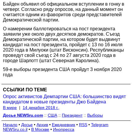
Байден объявил об официальном вступлении в гонку в
четверг. Согласно ряду опросов, на данный момент он
считается одним из фаворитов среди представителей
Демократической партии.
О намерении баллотироваться на пост президента
заявили уже около двух десятков демократов. Съезд
Демократической партии, на котором будет выдвинут
кандидат на пост президента, пройдет с 13 по 16 июля
2020 года в Милуоки (штат Висконсин). Республиканцы
проведут свой съезд с 24 по 27 августа 2020 года в
городе Шарлотт (штат Северная Каролина).
59-е выборы президента США пройдут 3 ноября 2020
года
ССЫЛКИ ПО ТЕМЕ
Опрос активистов Демпартии США: большинство видят
кандидатом в новые президенты Джо Байдена
В мире
|
14 декабря 2018 г.,
Досье NEWSru.com
::
США
::
Президент
::
Выборы
Начало
•
Досье
•
Архив
•
Ежедневник
•
RSS
•
Telegram
NEWSru.co.il
•
В Москве
•
Инопресса