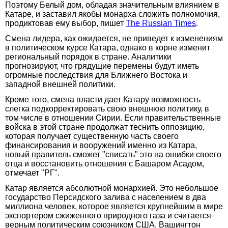
Поэтому Белый дом, обладая значительным влиянием в
Катаре, и заставил якобы монарха сложить полномочия,
продиктовав ему выбор, пишет
The Russian Times
.
Смена лидера, как ожидается, не приведет к изменениям
в политическом курсе Катара, однако в корне изменит
региональный порядок в стране. Аналитики
прогнозируют, что грядущие перемены будут иметь
огромные последствия для Ближнего Востока и
западной внешней политики.
Кроме того, смена власти дает Катару возможность
слегка подкорректировать свою внешнюю политику, в
том числе в отношении Сирии. Если правительственные
войска в этой стране продолжат теснить оппозицию,
которая получает существенную часть своего
финансирования и вооружений именно из Катара,
новый правитель сможет "списать" это на ошибки своего
отца и восстановить отношения с Башаром Асадом,
отмечает "РГ".
Катар является абсолютной монархией. Это небольшое
государство Персидского залива с населением в два
миллиона человек, которое является крупнейшим в мире
экспортером сжиженного природного газа и считается
верным политическим союзником США. Вашингтон