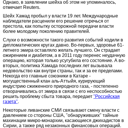
Однако, в заявлении шейха об этом не упоминалось,
отмечает Reuters.
Шейх Хамад пробыл у власти 19 лет. Международные
наблюдатели расценили его решение отречься от
престола, как попытку осторожной передачи власти
более молодому поколению правителей.
Слухи о возможности такого развития событий ходили в
дипломатических кругах давно. Во-первых, здоровье 61-
летнего эмира оставляло желать лучшего. Он страдает
ожирением и диабетом, а в 2011 году перенес неудачную
операцию, которая только усугубила его состояние. А во-
вторых, политика Хамада последних лет вызывала
недовольство как внутри страны, так и за ее пределами.
Некогда его главные союзники в Катаре -
могущественный клан аль-Аттыйя, курирующий
индустрию сжиженного природного газа, - постепенно
отворачивались от эмира в связи с его неспособностью
решить проблему сбыта товара, передает
"Российская
газета"
.
Некоторые ливанские СМИ связывают смену власти с
давлением со стороны США, "обнаруживших" тайные
махинации микро-монархии, касающиеся джихадистов в
Сирии, а также ряд незаконных финансовых операций.