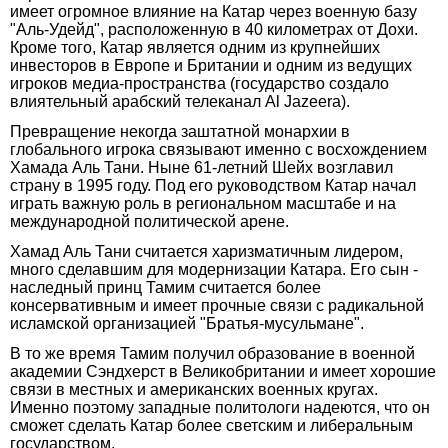
имеет огромное влияние на Катар через военную базу
"Аль-Удейд", расположенную в 40 километрах от Дохи.
Кроме того, Катар является одним из крупнейших
инвесторов в Европе и Британии и одним из ведущих
игроков медиа-пространства (государство создало
влиятельный арабский телеканал Al Jazeera).
Превращение некогда заштатной монархии в
глобального игрока связывают именно с восхождением
Хамада Аль Тани. Ныне 61-летний Шейх возглавил
страну в 1995 году. Под его руководством Катар начал
играть важную роль в региональном масштабе и на
международной политической арене.
Хамад Аль Тани считается харизматичным лидером,
много сделавшим для модернизации Катара. Его сын -
наследный принц Тамим считается более
консервативным и имеет прочные связи с радикальной
исламской организацией "Братья-мусульмане".
В то же время Тамим получил образование в военной
академии Сэндхерст в Великобритании и имеет хорошие
связи в местных и американских военных кругах.
Именно поэтому западные политологи надеются, что он
сможет сделать Катар более светским и либеральным
государством.