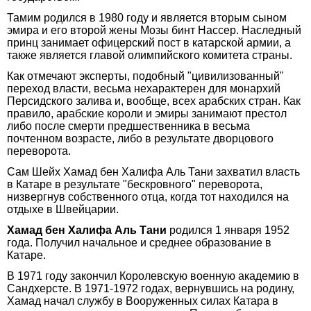
Тамим родился в 1980 году и является вторым сыном
эмира и его второй жены Мозы бинт Нассер. Наследный
принц занимает офицерский пост в катарской армии, а
также является главой олимпийского комитета страны.
Как отмечают эксперты, подобный "цивилизованный"
переход власти, весьма нехарактерен для монархий
Персидского залива и, вообще, всех арабских стран. Как
правило, арабские короли и эмиры занимают престол
либо после смерти предшественника в весьма
почтенном возрасте, либо в результате дворцового
переворота.
Сам Шейх Хамад бен Халифа Аль Тани захватил власть
в Катаре в результате "бескровного" переворота,
низвергнув собственного отца, когда тот находился на
отдыхе в Швейцарии.
Хамад бен Халифа Аль Тани
родился 1 января 1952
года. Получил начальное и среднее образование в
Катаре.
В 1971 году закончил Королевскую военную академию в
Сандхерсте. В 1971-1972 годах, вернувшись на родину,
Хамад начал службу в Вооруженных силах Катара в