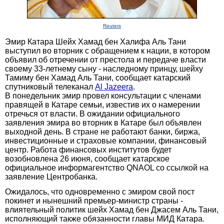
Reuters
Эмир Катара Шейх Хамад бен Халифа Аль Тани
выступил во вторник с обращением к нации, в котором
объявил об отречении от престола и передаче власти
своему 33-летнему сыну - наследному принцу, шейху
Тамиму бен Хамад Аль Тани, сообщает катарский
спутниковый телеканал
Al Jazeera
.
В понедельник эмир провел консультации с членами
правящей в Катаре семьи, известив их о намерении
отречься от власти. В ожидании официального
заявления эмира во вторник в Катаре был объявлен
выходной день. В стране не работают банки, биржа,
инвестиционные и страховые компании, финансовый
центр. Работа финансовых институтов будет
возобновлена 26 июня, сообщает катарское
официальное информагентство QNAOL со ссылкой на
заявление Центробанка.
Ожидалось, что одновременно с эмиром свой пост
покинет и нынешний премьер-министр страны -
влиятельный политик шейх Хамад бен Джасем Аль Тани,
исполняющий также обязанности главы МИД Катара.