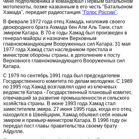
чине подполковника и командовал Первым батальоном
мотопехоты, позже названным в его честь "Батальоном
Хамада", передает радиостанция
"Голос России"
.
В феврале 1972 года отец Хамада, низложив своего
двоюродного брата Ахмада бен Али Аль Тани, стал
эмиром Катара. В 70-е годы Хамад был произведен в
генерал-майоры и назначен Верховным
главнокомандующим Вооруженных сил Катара. 31 мая
1977 года Хамад стал наследником престола и
министром обороны страны, в дополнение к посту
Верховного главнокомандующего Вооруженных сил
Катара.
С 1979 по сентябрь 1991 года был председателем
Государственного комитета по делам молодежи. С 1989
по 1995 год Хамад возглавлял одно из ключевых
ведомств Катара - Государственный плановый комитет,
отвечавший за развитие промышленности и сельского
хозяйства страны. В июне 1993 года Хамад стал
заместителем эмира. 27 июня 1995 года, когда его отец
находился в Швейцарии, Хамад объявил себя новым
эмиром и премьер-министром Катара. В 1996 году он
передал пост главы правительства своему брату
Абдулле.