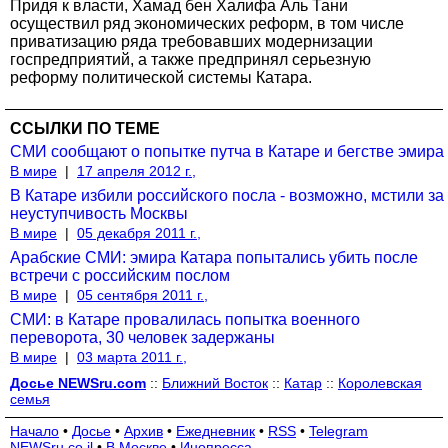
Придя к власти, Хамад бен Халифа Аль Тани
осуществил ряд экономических реформ, в том числе
приватизацию ряда требовавших модернизации
госпредприятий, а также предпринял серьезную
реформу политической системы Катара.
ССЫЛКИ ПО ТЕМЕ
СМИ сообщают о попытке путча в Катаре и бегстве эмира
В мире
|
17 апреля 2012 г.,
В Катаре избили российского посла - возможно, мстили за
неуступчивость Москвы
В мире
|
05 декабря 2011 г.,
Арабские СМИ: эмира Катара попытались убить после
встречи с российским послом
В мире
|
05 сентября 2011 г.,
СМИ: в Катаре провалилась попытка военного
переворота, 30 человек задержаны
В мире
|
03 марта 2011 г.,
Досье NEWSru.com
::
Ближний Восток
::
Катар
::
Королевская
семья
Начало
•
Досье
•
Архив
•
Ежедневник
•
RSS
•
Telegram
NEWSru.co.il
•
В Москве
•
Инопресса