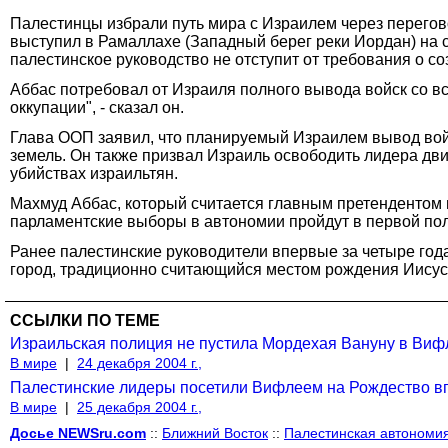
Палестинцы избрали путь мира с Израилем через перего
выступил в Рамаллахе (Западный берег реки Иордан) на 
палестинское руководство не отступит от требования о 
Аббас потребовал от Израиля полного вывода войск со в
оккупации", - сказал он.
Глава ООП заявил, что планируемый Израилем вывод войс
земель. Он также призвал Израиль освободить лидера дв
убийствах израильтян.
Махмуд Аббас, который считается главным претендентом 
парламентские выборы в автономии пройдут в первой пол
Ранее палестинские руководители впервые за четыре год
город, традиционно считающийся местом рождения Иисуса
ССЫЛКИ ПО ТЕМЕ
Израильская полиция не пустила Мордехая Вануну в Ви
В мире
|
24 декабря 2004 г.,
Палестинские лидеры посетили Вифлеем на Рождество вп
В мире
|
25 декабря 2004 г.,
Досье NEWSru.com
::
Ближний Восток
::
Палестинская автономи