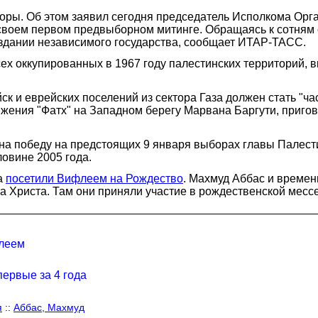
воры. Об этом заявил сегодня председатель Исполкома Ор
своем первом предвыборном митинге. Обращаясь к сотням с
создании независимого государства, сообщает ИТАР-ТАСС.
сех оккупированных в 1967 году палестинских территорий,
к и еврейских поселений из сектора Газа должен стать "ч
ижения "Фатх" на Западном берегу Марвана Баргути, приго
на победу на предстоящих 9 января выборах главы Палест
овине 2005 года.
а
посетили Вифлеем на Рождество
. Махмуд Аббас и времен
 Христа. Там они приняли участие в рождественской мессе
флеем
ервые за 4 года
я
::
Аббас, Махмуд