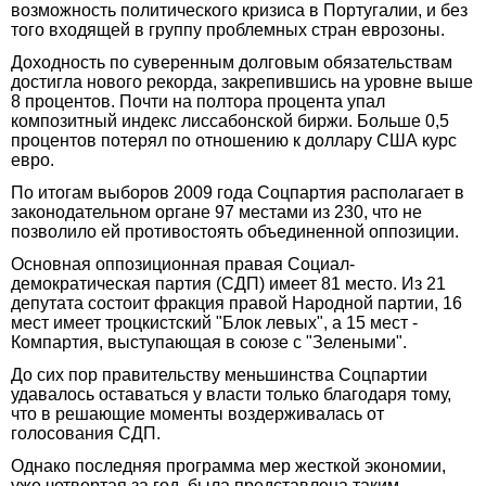
возможность политического кризиса в Португалии, и без
того входящей в группу проблемных стран еврозоны.
Доходность по суверенным долговым обязательствам
достигла нового рекорда, закрепившись на уровне выше
8 процентов. Почти на полтора процента упал
композитный индекс лиссабонской биржи. Больше 0,5
процентов потерял по отношению к доллару США курс
евро.
По итогам выборов 2009 года Соцпартия располагает в
законодательном органе 97 местами из 230, что не
позволило ей противостоять объединенной оппозиции.
Основная оппозиционная правая Социал-
демократическая партия (СДП) имеет 81 место. Из 21
депутата состоит фракция правой Народной партии, 16
мест имеет троцкистский "Блок левых", а 15 мест -
Компартия, выступающая в союзе с "Зелеными".
До сих пор правительству меньшинства Соцпартии
удавалось оставаться у власти только благодаря тому,
что в решающие моменты воздерживалась от
голосования СДП.
Однако последняя программа мер жесткой экономии,
уже четвертая за год, была представлена таким