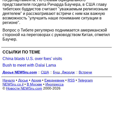
представителя госдепа Ричарда Баучера, в США главу
тибетских буддистов считают "уважаемым религиозным
деятелем" и рассматривают встречи с ним как важную
возможность "улучшить наше понимание ситуации в
регионе".
Вопрос о Тибете регулярно поднимается американской
стороной на переговорах с руководством Китая, отметил
Баучер.
ССЫЛКИ ПО ТЕМЕ
China blasts U.S. over foes' visits
Bush to meet with Dalai Lama
Досье NEWSru.com
::
США
::
Буш, Джордж
::
Встречи
Начало
•
Досье
•
Архив
•
Ежедневник
•
RSS
•
Telegram
NEWSru.co.il
•
В Москве
•
Инопресса
©
Новости NEWSru.com
2000-2026