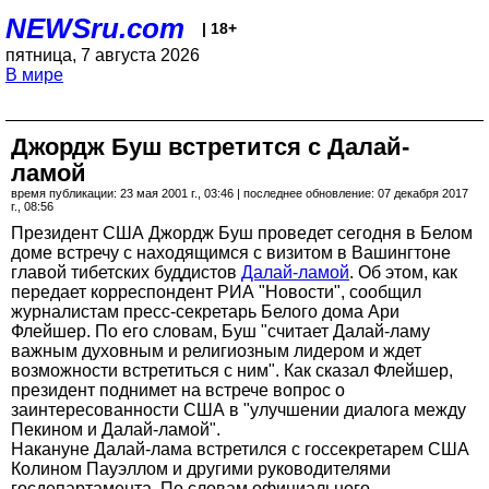
NEWSru.com
| 18+
пятница, 7 августа 2026
В мире
Джордж Буш встретится с Далай-
ламой
время публикации: 23 мая 2001 г., 03:46 | последнее обновление: 07 декабря 2017
г., 08:56
Президент США Джордж Буш проведет сегодня в Белом
доме встречу с находящимся с визитом в Вашингтоне
главой тибетских буддистов
Далай-ламой
. Об этом, как
передает корреспондент РИА "Новости", сообщил
журналистам пресс-секретарь Белого дома Ари
Флейшер. По его словам, Буш "считает Далай-ламу
важным духовным и религиозным лидером и ждет
возможности встретиться с ним". Как сказал Флейшер,
президент поднимет на встрече вопрос о
заинтересованности США в "улучшении диалога между
Пекином и Далай-ламой".
Накануне Далай-лама встретился с госсекретарем США
Колином Пауэллом и другими руководителями
госдепартамента. По словам официального