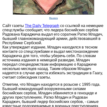
Reuters
Сайт газеты
The Daily Telegraph
со ссылкой на немецкие
спецслужбы сообщает, что лидера боснийских сербов
Радована Караджича выдал его соратник Ратко Младич,
бывший главнокомандующий армии, действовавшей в
Республике Сербской.
Как утверждает издание, Младич находился в тесном
контакте со спецслужбами и выдал местонахождение
Караджича для того, чтобы уберечь себя. По словам
источника издания в немецкой разведке, Младич
передал спецведомствам информацию о Караджиче
несколько месяцев назад. Таким образом Младич
надеется в случае ареста избежать экстрадиции в Гаагу,
считает собеседник газеты.
Отметим, что Младич находится в розыске с 1995 года.
Бывший командующий вооруженными силами
боснийских сербов, Младич обвиняется в геноциде и
других преступлениях. Ратко Младич и Радован
Караджич, бывший лидер боснийских сербов, - самые
известные подозреваемые в военных преступлениях.