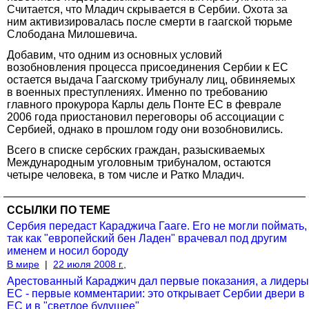
Считается, что Младич скрывается в Сербии. Охота за
ним активизировалась после смерти в гаагской тюрьме
Слободана Милошевича.
Добавим, что одним из основных условий
возобновления процесса присоединения Сербии к ЕС
остается выдача Гаагскому трибуналу лиц, обвиняемых
в военных преступлениях. Именно по требованию
главного прокурора Карлы дель Понте ЕС в феврале
2006 года приостановил переговоры об ассоциации с
Сербией, однако в прошлом году они возобновились.
Всего в списке сербских граждан, разыскиваемых
Международным уголовным трибуналом, остаются
четыре человека, в том числе и Ратко Младич.
ССЫЛКИ ПО ТЕМЕ
Сербия передаст Караджича Гааге. Его не могли поймать,
так как "европейский бен Ладен" врачевал под другим
именем и носил бороду
В мире
|
22 июля 2008 г.,
Арестованный Караджич дал первые показания, а лидеры
ЕС - первые комментарии: это открывает Сербии двери в
ЕС и в "светлое будущее"