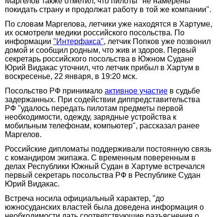
Маргелов также отметил, что пилоты "не намерены
покидать страну и продолжат работу в той же компании".
По словам Маргелова, летчики уже находятся в Хартуме,
их осмотрели медики российского посольства. По
информации
"Интерфакса"
, летчик Попков уже позвонил
домой и сообщил родным, что жив и здоров. Первый
секретарь российского посольства в Южном Судане
Юрий Видакас уточнил, что летчик прибыл в Хартум в
воскресенье, 22 января, в 19:20 мск.
Посольство РФ принимало
активное участие
в судьбе
задержанных. При содействии диппредставительства
РФ "удалось передать пилотам предметы первой
необходимости, одежду, зарядные устройства к
мобильным телефонам, компьютер", рассказал ранее
Маргелов.
Российские дипломаты поддерживали постоянную связь
с командиром экипажа. С временным поверенным в
делах Республики Южный Судан в Хартуме встречался
первый секретарь посольства РФ в Республике Судан
Юрий Видакас.
Встреча носила официальный характер, "до
южносуданских властей была доведена информация о
необходимости дать соответствующие разъяснения о