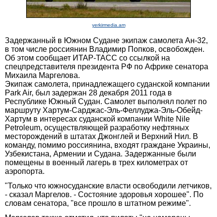
yerkirmedia.am
Задержанный в Южном Судане экипаж самолета Ан-32,
в том числе россиянин Владимир Попков, освобожден.
Об этом сообщает ИТАР-ТАСС со ссылкой на
спецпредставителя президента РФ по Африке сенатора
Михаила Маргелова.
Экипаж самолета, принадлежащего суданской компании
Park Air, был задержан 28 декабря 2011 года в
Республике Южный Судан. Самолет выполнял полет по
маршруту Хартум-Сарджас-Эль-Феллуджа-Эль-Обейд-
Хартум в интересах суданской компании White Nile
Petroleum, осуществляющей разработку нефтяных
месторождений в штатах Джонглей и Верхний Нил. В
команду, помимо россиянина, входят граждане Украины,
Узбекистана, Армении и Судана. Задержанные были
помещены в военный лагерь в трех километрах от
аэропорта.
"Только что южносуданские власти освободили летчиков,
- сказал Маргелов. - Состояние здоровья хорошее". По
словам сенатора, "все прошло в штатном режиме".