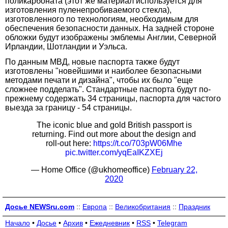
поликарбоната (этот же материал используется для
изготовления пуленепробиваемого стекла),
изготовленного по технологиям, необходимым для
обеспечения безопасности данных. На задней стороне
обложки будут изображены эмблемы Англии, Северной
Ирландии, Шотландии и Уэльса.
По данным МВД, новые паспорта также будут
изготовлены "новейшими и наиболее безопасными
методами печати и дизайна", чтобы их было "еще
сложнее подделать". Стандартные паспорта будут по-
прежнему содержать 34 страницы, паспорта для частого
выезда за границу - 54 страницы.
The iconic blue and gold British passport is
returning. Find out more about the design and
roll-out here:
https://t.co/703pW06Mhe
pic.twitter.com/yqEaIKZXEj
— Home Office (@ukhomeoffice)
February 22,
2020
Досье NEWSru.com
::
Европа
::
Великобритания
::
Праздник
Начало
•
Досье
•
Архив
•
Ежедневник
•
RSS
•
Telegram