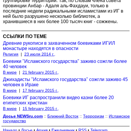
группировке территории. Так, по словам члена совета
провинции Анбар - Адаля аль-Фахдауи, только в
последние недели радикальными исламистами из ИГ в
ней было разрушено несколько библиотек, а
хранившиеся в них более 100 тысяч книг - сожжены.
ССЫЛКИ ПО ТЕМЕ
Древние рукописи в захваченном боевиками ИГИЛ
монастыре находятся в опасности
Религия
|
23 июля 2014 г.,
Боевики "Исламского государства" заживо сожгли более
40 человек
В мире
|
21 february 2015 г.,
Джихадисты "Исламского государства" сожгли заживо 45
человек в Ираке
В мире
|
17 february 2015 г.,
Боевики ИГ распространили видео казни более 20
египетских христиан
В мире
|
15 february 2015 г.,
Досье NEWSru.com
::
Ближний Восток
::
Терроризм
::
Исламское
государство
Начало
•
Досье
•
Архив
•
Ежедневник
•
RSS
•
Telegram