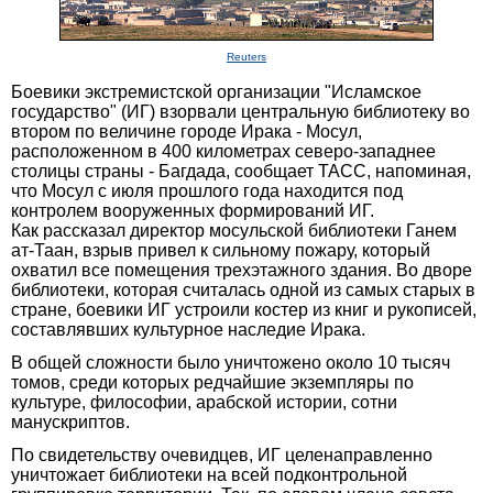
Reuters
Боевики экстремистской организации "Исламское
государство" (ИГ) взорвали центральную библиотеку во
втором по величине городе Ирака - Мосул,
расположенном в 400 километрах северо-западнее
столицы страны - Багдада, сообщает ТАСС, напоминая,
что Мосул с июля прошлого года находится под
контролем вооруженных формирований ИГ.
Как рассказал директор мосульской библиотеки Ганем
ат-Таан, взрыв привел к сильному пожару, который
охватил все помещения трехэтажного здания. Во дворе
библиотеки, которая считалась одной из самых старых в
стране, боевики ИГ устроили костер из книг и рукописей,
составлявших культурное наследие Ирака.
В общей сложности было уничтожено около 10 тысяч
томов, среди которых редчайшие экземпляры по
культуре, философии, арабской истории, сотни
манускриптов.
По свидетельству очевидцев, ИГ целенаправленно
уничтожает библиотеки на всей подконтрольной