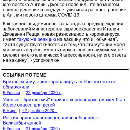
юго-востока Англии. Джонсон пояснил, что во многом
принял решение о локдауне, учитывая распространение
в Англии нового штамма COVID-19.
Как заявил эпидемиолог, глава отдела предупреждения
заболеваний министерства здравоохранения Италии
Джованни Рецца, новая разновидность коронавируса
имеет
такую же реакцию
на вакцину, что и "обычная".
"Хотя существуют гипотезы о том, что эти мутации могут
увеличить переносимость вируса, они, по-видимому, не
меняют ни его клинической агрессивности, ни его ответа
на вакцину", - успокоил он.
ССЫЛКИ ПО ТЕМЕ
Британской мутации коронавируса в России пока не
обнаружили
В России
|
22 декабря 2020 г.,
Ученые: "британский" вариант коронавируса может быть
более опасен для детей
В мире
|
22 декабря 2020 г.,
Россия приостанавливает авиасообщение с
Великобританией
В России
|
21 декабря 2020 г.,