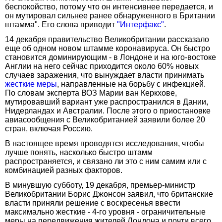
беспокойство, потому что он интенсивнее передается, и
он мутировал сильнее ранее обнаруженного в Британии
штамма". Его слова приводит
"Интерфакс"
.
14 декабря правительство Великобритании рассказало
еще об одном новом штамме коронавируса. Он быстро
становится доминирующим - в Лондоне и на юго-востоке
Англии на него сейчас приходится около 60% новых
случаев заражения, что вынуждает власти принимать
жесткие меры
, направленные на борьбу с инфекцией.
По словам эксперта ВОЗ Марии ван Керкхове,
мутировавший вариант уже распространился в Дании,
Нидерландах и Австралии. После этого о приостановке
авиасообщения с Великобританией заявили более 20
стран, включая Россию.
В настоящее время проводятся исследования, чтобы
лучше понять, насколько быстро штамм
распространяется, и связано ли это с ним самим или с
комбинацией разных факторов.
В минувшую субботу, 19 декабря, премьер-министр
Великобритании Борис Джонсон заявил, что британские
власти приняли решение с воскресенья ввести
максимально жесткие - 4-го уровня - ограничительные
меры на передвижения жителей Лондона и почти всего