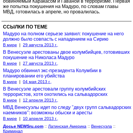
обвиняемый Каракасом и Гаваной в терроризме. Первая
же попытка покушения на Мадуро, по словам главы
МВД, готовилась в апреле, но провалилась.
ССЫЛКИ ПО ТЕМЕ
Мадуро на полном серьезе заявил: покушение на него
должно было совпасть с нападением на Сирию
В мире
|
29 августа 2013 г.,
В Венесуэле арестованы двое колумбийцев, готовивших
покушение на Николаса Мадуро
В мире
|
27 августа 2013 г.,
Мадуро обвинил экс-президента Колумбии в
планировании его убийства
В мире
|
04 мая 2013 г.,
В Венесуэле арестовали группу колумбийских
террористов, хотя охотились на сальвадорских
В мире
|
12 апреля 2013 г.,
МВД Венесуэлы идет по следу "двух групп сальвадорских
наемников": возможны обыски и аресты
В мире
|
10 апреля 2013 г.,
Досье NEWSru.com
::
Латинская Америка
::
Венесуэла
::
Криминал