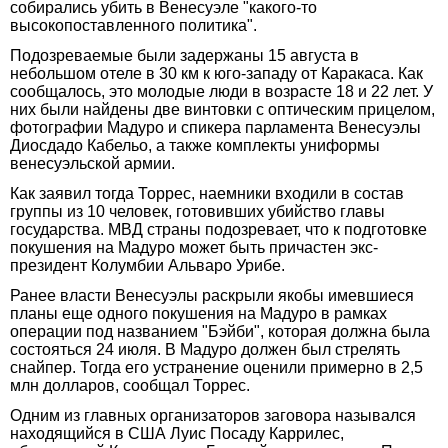
собирались убить в Венесуэле "какого-то
высокопоставленного политика".
Подозреваемые были задержаны 15 августа в
небольшом отеле в 30 км к юго-западу от Каракаса. Как
сообщалось, это молодые люди в возрасте 18 и 22 лет. У
них были найдены две винтовки с оптическим прицелом,
фотографии Мадуро и спикера парламента Венесуэлы
Диосдадо Кабельо, а также комплекты униформы
венесуэльской армии.
Как заявил тогда Торрес, наемники входили в состав
группы из 10 человек, готовивших убийство главы
государства. МВД страны подозревает, что к подготовке
покушения на Мадуро может быть причастен экс-
президент Колумбии Альваро Урибе.
Ранее власти Венесуэлы раскрыли якобы имевшиеся
планы еще одного покушения на Мадуро в рамках
операции под названием "Бэйби", которая должна была
состояться 24 июля. В Мадуро должен был стрелять
снайпер. Тогда его устранение оценили примерно в 2,5
млн долларов, сообщал Торрес.
Одним из главных организаторов заговора назывался
находящийся в США Луис Посаду Каррилес,