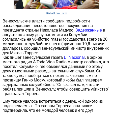
Global Look Press
Венесуэльские власти сообщили подробности
расследования несостоявшегося покушения на
президента страны Николаса Мадуро.
Задержанные
в
августе по этому делу наемники из Колумбии
согласились на убийство главы государства всего за 20
миллионов колумбийских песо (примерно 10,6 тысячи
долларов), сообщил венесуэльский министр внутренних
дел Мигель Торрес.
Как пишет венесуэльская газета
El Nacional
, в эфире
местного радио A Toda Vida Radio министр сообщил, что
посетил Колумбию, где обменялся данными по этому
делу с местными разведывательными службами. Он
также сумел пообщаться с неким заключенным по
прозвищу Ганчо Моску, который якобы был главарем
задержанных колумбийцев. "Он сказал нам, что эти
ребята пришли в Венесуэлу, чтобы совершить убийство",
- рассказал Торрес.
Ему также удалось встретиться с девушкой одного из
подозреваемых. По словам Торреса, она также
подтвердила, что ее молодой человек и его друг