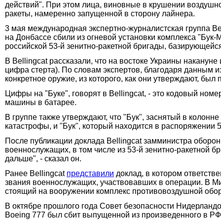
действий". При этом лица, виновные в крушении воздушно
ракеты, намеренно запущенной в сторону лайнера.
3 мая международная экспертно-журналистская группа Be
на Донбассе сбили из огневой установки комплекса "Бук-
российской 53-й зенитно-ракетной бригады, базирующейся
В Bellingcat рассказали, что на востоке Украины наканун
цифра стерта). По словам экспертов, благодаря данным и
конкретное оружие, из которого, как они утверждают, был 
Цифры на "Буке", говорят в Bellingcat, - это кодовый но
машины в батарее.
В группе также утверждают, что "Бук", заснятый в колонн
катастрофы, и "Бук", который находится в распоряжении 5
После публикации доклада Bellingcat замминистра обор
военнослужащих, в том числе из 53-й зенитно-ракетной бр
дальше", - сказал он.
Ранее Bellingcat
представили
доклад, в котором ответств
звания военнослужащих, участвовавших в операции. В Ми
стоящий на вооружении комплекс противовоздушной обор
В октябре прошлого года Совет безопасности Нидерланд
Boeing 777 был сбит выпущенной из произведенного в РФ 