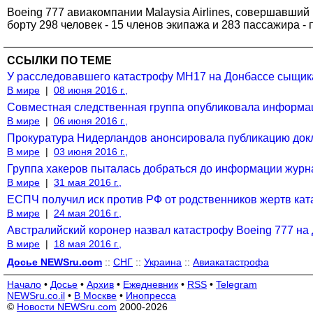
Boeing 777 авиакомпании Malaysia Airlines, совершавший
борту 298 человек - 15 членов экипажа и 283 пассажира 
ССЫЛКИ ПО ТЕМЕ
У расследовавшего катастрофу MH17 на Донбассе сыщик
В мире
|
08 июня 2016 г.,
Совместная следственная группа опубликовала информа
В мире
|
06 июня 2016 г.,
Прокуратура Нидерландов анонсировала публикацию док
В мире
|
03 июня 2016 г.,
Группа хакеров пыталась добраться до информации журна
В мире
|
31 мая 2016 г.,
ЕСПЧ получил иск против РФ от родственников жертв ка
В мире
|
24 мая 2016 г.,
Австралийский коронер назвал катастрофу Boeing 777 на
В мире
|
18 мая 2016 г.,
Досье NEWSru.com
::
СНГ
::
Украина
::
Авиакатастрофа
Начало
•
Досье
•
Архив
•
Ежедневник
•
RSS
•
Telegram
NEWSru.co.il
•
В Москве
•
Инопресса
©
Новости NEWSru.com
2000-2026