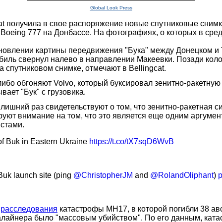
Global Look Press
at получила в свое распоряжение новые спутниковые снимк
Boeing 777 на Донбассе. На фотографиях, о которых в сре
новлении картины передвижения "Бука" между Донецком и То
обиль свернул налево в направлении Макеевки. Позади кол
 спутниковом снимке, отмечают в Bellingcat.
ибо обгоняют Volvo, который буксировал зенитно-ракетную 
вает "Бук" с грузовика.
 лишний раз свидетельствуют о том, что зенитно-ракетная 
ют внимание на том, что это является еще одним аргумент
стами.
f Buk in Eastern Ukraine
https://t.co/tX7sqD6WvB
Buk launch site (ping
@ChristopherJM
and
@RolandOliphant
)
p
 расследования
катастрофы MH17, в которой погибли 38 а
иалайнера было "массовым убийством". По его данным, ка