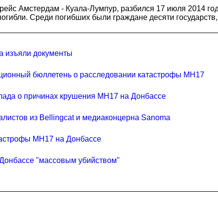
 рейс Амстердам - Куала-Лумпур, разбился 17 июля 2014 г
- погибли. Среди погибших были граждане десяти государств
а изъяли документы
ционный бюллетень о расследовании катастрофы MH17
лада о причинах крушения MH17 на Донбассе
листов из Bellingcat и медиаконцерна Sanoma
тастрофы MH17 на Донбассе
 Донбассе "массовым убийством"