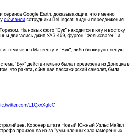
и сервиса Google Earth, доказывающие, что именно
ду
объявили
сотрудники Bellingcat, видны передвижения
резом. На новых фото "Бук" находится к югу и востоку
онны двигались джип УАЗ-469, фургон "Фольксваген" и
систему через Макеевку, и "Бук", либо блокируют левую
система "Бук" действительно была перевезена из Донецка в
ом, что ракета, сбившая пассажирский самолет, была
ic.twitter.com/L1QxxXgIcC
встралийцев. Коронер штата Новый Южный Уэльс Майкл
тастрофа произошла из-за "умышленных злонамеренных