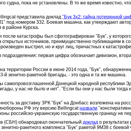
го судна, пока не установлены. В то же время известно, ч
llingcat представила доклад
"Бук 3х2: тайна потерянной ци
М1" под номером 332. Боевая машина, как утверждают авто
 в районе Курска.
е и после катастрофы был сфотографирован "Бук", у которог
з открытых источников, преимущественно публикациям в со
произведен выстрел, но и круг лиц, причастных к катастрофе
мер подразделения: первая цифра обозначает дивизион, втора
е на территории России в июне 2014 года, "Бук", обнаружен
3-й зенитно-ракетной бригады, - это одна и та же машина.
оны самопровозглашенной Донецкой народной республики Э
игады, у нас не было и нет". "Если бы они у нас были тогд
енность за доставку ЗРК "Бук" на Донбасс возложена на ро
нобороны РФ эту версию Bellingcat
назвали
"конспиративны
оны российско-украинскую государственную границу не пе
ов (СБН) обнародовал окончательный
доклад
о результатах 
зенитно-ракетного комплекса "Бук" ракетой 9М38 с боевой