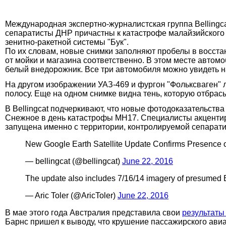
Международная экспертно-журналистская группа Bellingc
сепаратисты ДНР причастны к катастрофе малайзийского 
зенитно-ракетной системы "Бук".
По их словам, новые снимки заполняют пробелы в восста
от мойки и магазина соответственно. В этом месте автом
белый внедорожник. Все три автомобиля можно увидеть на
На другом изображении УАЗ-469 и фургон "Фольксваген" л
полосу. Еще на одном снимке видна тень, которую отбрасы
В Bellingcat подчеркивают, что новые фотодоказательства
Снежное в день катастрофы MH17. Специалисты акцентиру
запущена именно с территории, контролируемой сепарати
New Google Earth Satellite Update Confirms Presence o
— bellingcat (@bellingcat)
June 22, 2016
The update also includes 7/16/14 imagery of presumed 
— Aric Toler (@AricToler)
June 22, 2016
В мае этого года Австралия представила свои
результаты
Барнс пришел к выводу, что крушение пассажирского ав