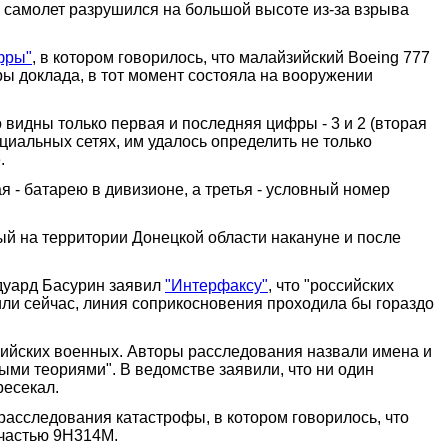
то самолет разрушился на большой высоте из-за взрыва
фры"
, в котором говорилось, что малайзийский Boeing 777
ры доклада, в тот момент состояла на вооружении
о видны только первая и последняя цифры - 3 и 2 (вторая
циальных сетях, им удалось определить не только
.
я - батарею в дивизионе, а третья - условный номер
ный на территории Донецкой области накануне и после
дуард Басурин заявил
"Интерфаксу"
, что "российских
а или сейчас, линия соприкосновения проходила бы гораздо
ссийских военных. Авторы расследования назвали имена и
ми теориями". В ведомстве заявили, что ни один
ресекал.
расследования катастрофы, в котором говорилось, что
 частью 9Н314M.