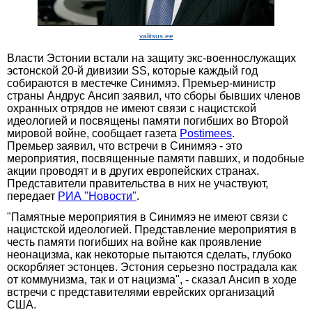
valitsus.ee
Власти Эстонии встали на защиту экс-военнослужащих
эстонской 20-й дивизии SS, которые каждый год
собираются в местечке Синимяэ. Премьер-министр
страны Андрус Ансип заявил, что сборы бывших членов
охранных отрядов не имеют связи с нацистской
идеологией и посвящены памяти погибших во Второй
мировой войне, сообщает газета
Postimees
.
Премьер заявил, что встречи в Синимяэ - это
мероприятия, посвященные памяти павших, и подобные
акции проводят и в других европейских странах.
Представители правительства в них не участвуют,
передает
РИА "Новости"
.
"Памятные мероприятия в Синимяэ не имеют связи с
нацистской идеологией. Представление мероприятия в
честь памяти погибших на войне как проявление
неонацизма, как некоторые пытаются сделать, глубоко
оскорбляет эстонцев. Эстония серьезно пострадала как
от коммунизма, так и от нацизма", - сказал Ансип в ходе
встречи с представителями еврейских организаций
США.