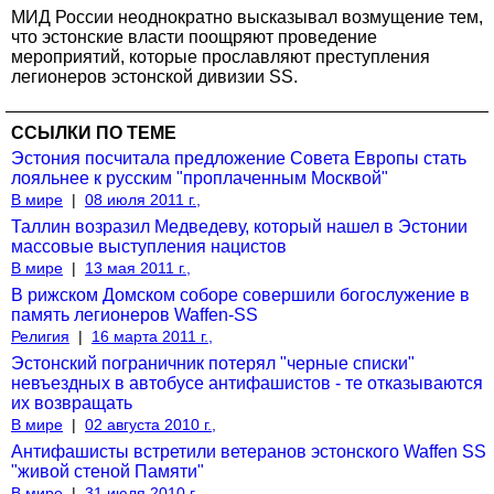
МИД России неоднократно высказывал возмущение тем,
что эстонские власти поощряют проведение
мероприятий, которые прославляют преступления
легионеров эстонской дивизии SS.
ССЫЛКИ ПО ТЕМЕ
Эстония посчитала предложение Совета Европы стать
лояльнее к русским "проплаченным Москвой"
В мире
|
08 июля 2011 г.,
Таллин возразил Медведеву, который нашел в Эстонии
массовые выступления нацистов
В мире
|
13 мая 2011 г.,
В рижском Домском соборе совершили богослужение в
память легионеров Waffen-SS
Религия
|
16 марта 2011 г.,
Эстонский пограничник потерял "черные списки"
невъездных в автобусе антифашистов - те отказываются
их возвращать
В мире
|
02 августа 2010 г.,
Антифашисты встретили ветеранов эстонского Waffen SS
"живой стеной Памяти"
В мире
|
31 июля 2010 г.,