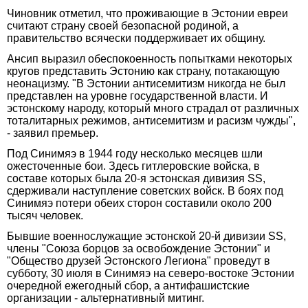
Чиновник отметил, что проживающие в Эстонии евреи
считают страну своей безопасной родиной, а
правительство всячески поддерживает их общину.
Ансип выразил обеспокоенность попытками некоторых
кругов представить Эстонию как страну, потакающую
неонацизму. "В Эстонии антисемитизм никогда не был
представлен на уровне государственной власти. И
эстонскому народу, который много страдал от различных
тоталитарных режимов, антисемитизм и расизм чужды",
- заявил премьер.
Под Синимяэ в 1944 году несколько месяцев шли
ожесточенные бои. Здесь гитлеровские войска, в
составе которых была 20-я эстонская дивизия SS,
сдерживали наступление советских войск. В боях под
Синимяэ потери обеих сторон составили около 200
тысяч человек.
Бывшие военнослужащие эстонской 20-й дивизии SS,
члены "Союза борцов за освобождение Эстонии" и
"Общество друзей Эстонского Легиона" проведут в
субботу, 30 июля в Синимяэ на северо-востоке Эстонии
очередной ежегодный сбор, а антифашистские
организации - альтернативный митинг.