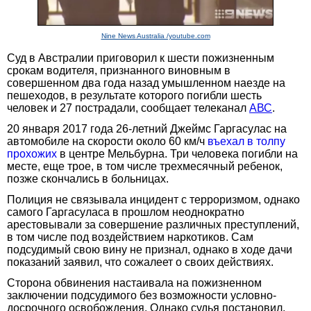
Nine News Australia /youtube.com
Суд в Австралии приговорил к шести пожизненным
срокам водителя, признанного виновным в
совершенном два года назад умышленном наезде на
пешеходов, в результате которого погибли шесть
человек и 27 пострадали, сообщает телеканал
АВС
.
20 января 2017 года 26-летний Джеймс Гаргасулас на
автомобиле на скорости около 60 км/ч
въехал в толпу
прохожих
в центре Мельбурна. Три человека погибли на
месте, еще трое, в том числе трехмесячный ребенок,
позже скончались в больницах.
Полиция не связывала инцидент с терроризмом, однако
самого Гаргасуласа в прошлом неоднократно
арестовывали за совершение различных преступлений,
в том числе под воздействием наркотиков. Сам
подсудимый свою вину не признал, однако в ходе дачи
показаний заявил, что сожалеет о своих действиях.
Cторона обвинения настаивала на пожизненном
заключении подсудимого без возможности условно-
досрочного освобождения. Однако судья постановил,