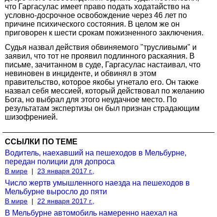
что Гаргасулас имеет право подать ходатайство на
условно-досрочное освобождение через 46 лет по
причине психического состояния. В целом же он
приговорен к шести срокам пожизненного заключения.
Судья назвал действия обвиняемого "трусливыми" и
заявил, что тот не проявил подлинного раскаяния. В
письме, зачитанном в суде, Гаргасулас настаивал, что
невиновен в инциденте, и обвинял в этом
правительство, которое якобы угнетало его. Он также
назвал себя мессией, который действовал по желанию
Бога, но выбрал для этого неудачное место. По
результатам экспертизы он был признан страдающим
шизофренией.
ССЫЛКИ ПО ТЕМЕ
Водитель, наехавший на пешеходов в Мельбурне,
передан полиции для допроса
В мире
|
23 января 2017 г.,
Число жертв умышленного наезда на пешеходов в
Мельбурне выросло до пяти
В мире
|
22 января 2017 г.,
В Мельбурне автомобиль намеренно наехал на