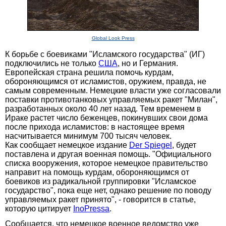
Global Look Press
К борьбе с боевиками "Исламского государства" (ИГ)
подключились не только
США
, но и Германия.
Европейская страна решила помочь курдам,
обороняющимся от исламистов, оружием, правда, не
самым современным. Немецкие власти уже согласовали
поставки противотанковых управляемых ракет "Милан",
разработанных около 40 лет назад. Тем временем в
Ираке растет число беженцев, покинувших свои дома
после прихода исламистов: в настоящее время
насчитывается минимум 700 тысяч человек.
Как сообщает немецкое издание
Der Spiegel
, будет
поставлена и другая военная помощь. "Официального
списка вооружения, которое немецкое правительство
направит на помощь курдам, обороняющимся от
боевиков из радикальной группировки "Исламское
государство", пока еще нет, однако решение по поводу
управляемых ракет принято", - говорится в статье,
которую цитирует
InoPressa
.
Сообщается, что немецкое военное ведомство уже