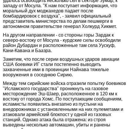
удалось освободить несколько сел в секторе Зумар, к
западу от Мосула. "К нам поступает информация, что
моральный дух моджахедов падает после
бомбардировок с воздуха", - заявил официальный
представитель министерства по делам пешмерги в
автономном правительстве генерал Холкурд Хикмет.
На другом направлении - со стороны горы Зардак к
северо-востоку от Мосула - курдские силы освободили
район Дубардан и расположенные там села Уускуф,
Кани-Кавана и Баазра.
Заметим, что после серии воздушных ударов авиации
США боевики ИГ стали постепенно выводить
захваченные ими в провинции Найнава тяжелые
вооружения в соседнюю Сирию.
Между тем сирийские войска отразили попытку боевиков
"Исламского государства" проникнуть на газовое
месторождение Эш-Шаер, расположенное в 120 км к
востоку от города Хомс. По поступающим сообщениям,
исламисты появились внезапно из пустыни на
внедорожниках с установленными на них пулеметами и
атаковали армейский блокпост у одной из газовых
станций. Однако атака была отражена: из строя
выведены несколько автомашин, убиты и ранены