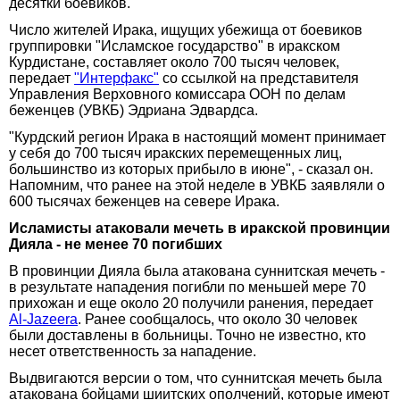
десятки боевиков.
Число жителей Ирака, ищущих убежища от боевиков
группировки "Исламское государство" в иракском
Курдистане, составляет около 700 тысяч человек,
передает
"Интерфакс"
со ссылкой на представителя
Управления Верховного комиссара ООН по делам
беженцев (УВКБ) Эдриана Эдвардса.
"Курдский регион Ирака в настоящий момент принимает
у себя до 700 тысяч иракских перемещенных лиц,
большинство из которых прибыло в июне", - сказал он.
Напомним, что ранее на этой неделе в УВКБ заявляли о
600 тысячах беженцев на севере Ирака.
Исламисты атаковали мечеть в иракской провинции
Дияла - не менее 70 погибших
В провинции Дияла была атакована суннитская мечеть -
в результате нападения погибли по меньшей мере 70
прихожан и еще около 20 получили ранения, передает
Al-Jazeera
. Ранее сообщалось, что около 30 человек
были доставлены в больницы. Точно не известно, кто
несет ответственность за нападение.
Выдвигаются версии о том, что суннитская мечеть была
атакована бойцами шиитских ополчений, которые имеют