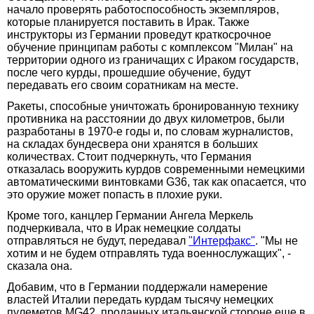
начало проверять работоспособность экземпляров,
которые планируется поставить в Ирак. Также
инструкторы из Германии проведут краткосрочное
обучение принципам работы с комплексом "Милан" на
территории одного из граничащих с Ираком государств,
после чего курды, прошедшие обучение, будут
передавать его своим соратникам на месте.
Ракеты, способные уничтожать бронированную технику
противника на расстоянии до двух километров, были
разработаны в 1970-е годы и, по словам журналистов,
на складах бундесвера они хранятся в больших
количествах. Стоит подчеркнуть, что Германия
отказалась вооружить курдов современными немецкими
автоматическими винтовками G36, так как опасается, что
это оружие может попасть в плохие руки.
Кроме того, канцлер Германии Ангела Меркель
подчеркивала, что в Ирак немецкие солдаты
отправляться не будут, передавал
"Интерфакс"
. "Мы не
хотим и не будем отправлять туда военнослужащих", -
сказала она.
Добавим, что в Германии поддержали намерение
властей Италии передать курдам тысячу немецких
пулеметов MG42, проданных итальянской стороне еще в