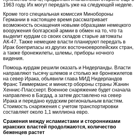
1963 году. Их могут передать уже на следующей неделе.
Кроме того специальная комиссия Минобороны
Германии в настоящее время рассматривает
возможность оснащения новыми образцами немецкого
вооружения болгарской армии в обмен на то, что та
выделит курдам со своих складов старые автоматы
АК-47. Также немецкие власти планируют передать в
Ирак боеприпасы из других восточноевропейских стран,
а также бронежилеты, шлемы, приборы ночного
видения.
Помощь курдам решили оказать и Нидерланды. Власти
направляют тысячу шлемов и столько же бронежилетов
на север Ирака, объявили глава МИД Нидерландов
Франс Тиммерманс и министр обороны страны Жанин
Хеннис-Плассхерт. Военное снаряжение будет сначала
направлено в Багдад, а затем доставлено на север
Ирака и передано курдским региональным властям.
Стоимость снаряжения с учетом транспортировки
составляет около 1,1 миллиона евро.
Сражения между исламистами и сторонниками
иракских властей продолжаются, количество
беженцев растет