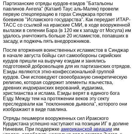
Партизанские отряды курдов-езидов "Батальоны
павлинов Ангела" (Катаиб Таус аль-Маляк) провели
первую спецоперацию в горах Синджара против
боевиков "Исламского государства". Как передает ИТАР-
ТАСС со ссылкой на иракские СМИ, в ходе вооруженной
вылазки в селении Бара (в 120 км к западу от Мосула) им
удалось уничтожить больше 20 исламистов, попавших в
засаду, и поджечь пять внедорожников.
После вторжения воинственных исламистов в Синджар
в начале августа бойцы сил самообороны сирийских
курдов пришли на выручку езидам и занялись
подготовкой добровольцев для их партизанских отрядов.
Езиды являются этно-конфессиональной группой
курдов. Они исповедуют своеобразную синкретическую
религию, которая содержит элементы язычества,
древних индоиранских верований, иудаизма,
христианства и ислама. Езиды верят в единого бога
Езду. Между тем на протяжении веков эту секту
преследовали как "поклонников дьявола", которого они
изображают в виде павлина.
Отряды пешмерги вооруженных сил Иракского
Курдистана успешно наступают на позиции ИГ в долине
Ниневии. При поддержке
американской авиации
им