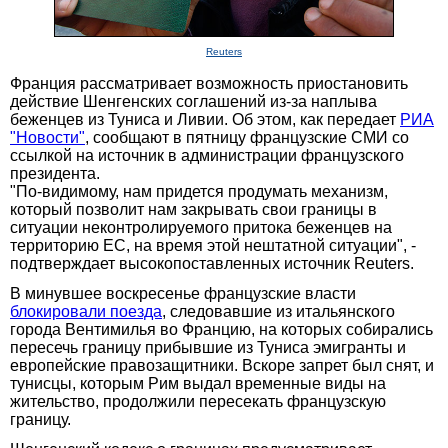
Reuters
Франция рассматривает возможность приостановить
действие Шенгенских соглашений из-за наплыва
беженцев из Туниса и Ливии. Об этом, как передает
РИА
"Новости"
, сообщают в пятницу французские СМИ со
ссылкой на источник в администрации французского
президента.
"По-видимому, нам придется продумать механизм,
который позволит нам закрывать свои границы в
ситуации неконтролируемого притока беженцев на
территорию ЕС, на время этой нештатной ситуации", -
подтверждает высокопоставленных источник Reuters.
В минувшее воскресенье французские власти
блокировали поезда
, следовавшие из итальянского
города Вентимилья во Францию, на которых собирались
пересечь границу прибывшие из Туниса эмигранты и
европейские правозащитники. Вскоре запрет был снят, и
тунисцы, которым Рим выдал временные виды на
жительство, продолжили пересекать французскую
границу.