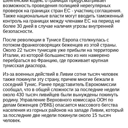
Шенгенский кодекс о границах предусматривает
возможность проведения полицией нерегулярных
проверок на границах стран ЕС - участниц соглашения.
Также национальные власти могут вводить таможенный
контроль на границах между членами ЕС на период не
более 30 дней в случае наличия угрозы внутренней
безопасности.
После революции в Тунисе Европа столкнулась с
потоком франкоговорящих беженцев из этой страны.
Около 22 тысяч тунисцев уже прибыли на территорию
Италии, из которой большинство из них намерено
перебраться во Францию, где проживает крупная
тунисская диаспора.
Из-за военных действий в Ливии сотни тысяч человек
также покинули эту страну, причем многие бежали в
соседний Тунис. Ранее представитель Еврокомиссии
сообщал, что в общей сложности за последние недели
около 430 тысяч ливийцев были вынуждены покинуть
родину. Управление Верховного комиссара ООН по
делам беженцев (УВКБ) опасается массового бегства
населения из горных районов на западе Ливии, который
за последние две недели покинули около 15 тысяч
человек.