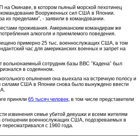
П на Окинаве, в котором пьяный морской пехотинец
о командование Вооруженных сил США в Японии.
а их пределами", - заявили в командовании.
и местами проживания. Американским командирам же
употребления алкоголя и приемлемого поведения.
змещено примерно 25 тыс. военнослужащих США, в том
ндантский час для американских военных и запрет на
нт вольнонаемный сотрудник базы ВВС "Кадена" был
признался в содеянном.
когольного опьянения она выехала на встречную полосу и
ми силами США в Японии снова было вынуждено ввести
А.
инге приняли
65 тысяч человек
, в том числе представители
сти извинения семье убитой девушки и всеми жителям
 в отношении военнослужащих США, подозреваемых в
 пересматривался с 1960 года.