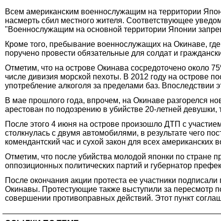
Всем американским военнослужащим на территории Япони
насмерть сбил местного жителя. Соответствующее уведо
"Военнослужащим на основной территории Японии запрещен
Кроме того, пребывание военнослужащих на Окинаве, где
поручено провести обязательные для солдат и гражданск
Отметим, что на острове Окинава сосредоточено около 7
числе дивизия морской пехоты. В 2012 году на острове п
употребление алкоголя за пределами баз. Впоследствии 
В мае прошлого года, впрочем, на Окинаве разгорелся н
арестован по подозрению в убийстве 20-летней девушки, 
После этого 4 июня на острове произошло ДТП с участие
столкнулась с двумя автомобилями, в результате чего 
комендантский час и сухой закон для всех американских
Отметим, что после убийства молодой японки по стране 
оппозиционных политических партий и губернатор префек
После окончания акции протеста ее участники подписали
Окинавы. Протестующие также выступили за пересмотр 
совершении противоправных действий. Этот пункт соглаш