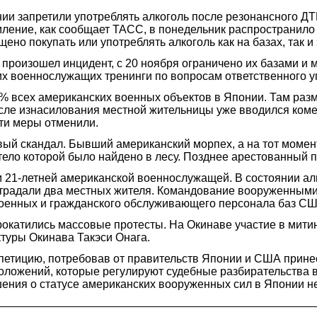
и запретили употреблять алкоголь после резонансного ДТ
мление, как сообщает ТАСС, в понедельник распространил
о покупать или употреблять алкоголь как на базах, так и з
 произошел инцидент, с 20 ноября ограничено их базами 
их военнослужащих тренинги по вопросам ответственного 
5% всех американских военных объектов в Японии. Там ра
осле изнасилования местной жительницы уже вводился коме
эти меры отменили.
овый скандал. Бывший американский морпех, а на тот моме
тело которой было найдено в лесу. Позднее арестованный 
м 21-летней американской военнослужащей. В состоянии ал
пострадали два местных жителя. Командование вооруженны
 военных и гражданского обслуживающего персонала баз СШ
прокатились массовые протесты. На Окинаве участие в мит
туры Окинава Такэси Онага.
 петицию, потребовав от правительств Японии и США прине
положений, которые регулируют судебные разбирательства
ения о статусе американских вооруженных сил в Японии не