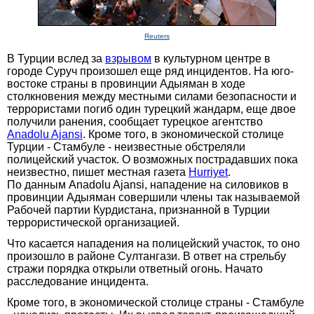
Reuters
В Турции вслед за
взрывом
в культурном центре в
городе Суруч произошел еще ряд инцидентов. На юго-
востоке страны в провинции Адыяман в ходе
столкновения между местными силами безопасности и
террористами погиб один турецкий жандарм, еще двое
получили ранения, сообщает турецкое агентство
Anadolu Ajansi
. Кроме того, в экономической столице
Турции - Стамбуле - неизвестные обстреляли
полицейский участок. О возможных пострадавших пока
неизвестно, пишет местная газета
Hurriyet
.
По данным Anadolu Ajansi, нападение на силовиков в
провинции Адыяман совершили члены так называемой
Рабочей партии Курдистана, признанной в Турции
террористической организацией.
Что касается нападения на полицейский участок, то оно
произошло в районе Султангази. В ответ на стрельбу
стражи порядка открыли ответный огонь. Начато
расследование инцидента.
Кроме того, в экономической столице страны - Стамбуле