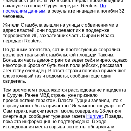
- начались протесты. Их вызвал теракт, произошедший
накануне в городе Суруч, передает Reuters.
По
последним данным
, в результате инцидента погибли 32
человека.
Жители Стамбула вышли на улицы с обвинениями в
адрес властей, они подозревают их в поддержке
террористов ИГ, захвативших часть Сирии и Ирака,
передает Reuters.
По данным агентства, сотни протестующих собрались
возле центральной стамбульской площади Таксим.
Большая часть демонстрантов ведет себя мирно, однако
некоторые бросают бутылки в полицейских, рассказал
агентству очевидец. В ответ стражи порядка применяют
слезоточивый газ и водометы, сообщил еще один
свидетель.
Тем временем продолжается расследование инцидента
в Суруче. Ранее МВД страны уже признало
происшествие терактом. Власти Турции заявили, что к
взрыву может быть причастно "Исламское государство".
Сам теракт, как считается, могла совершить 18-летняя
смертница, сообщает турецкая газета
Hurriyet
. Правда,
пока эта информация не подтверждена. В ходе
исследования места взрыва эксперты обнаружили