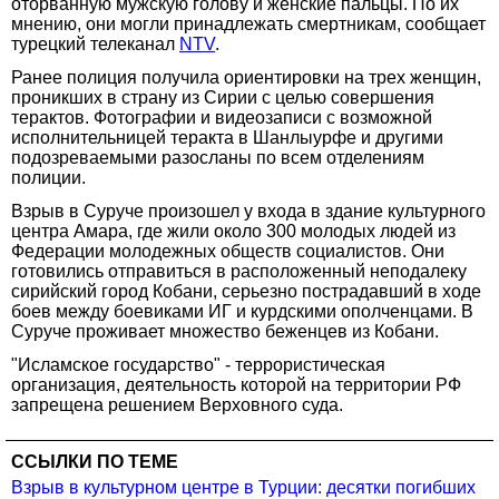
оторванную мужскую голову и женские пальцы. По их
мнению, они могли принадлежать смертникам, сообщает
турецкий телеканал
NTV
.
Ранее полиция получила ориентировки на трех женщин,
проникших в страну из Сирии с целью совершения
терактов. Фотографии и видеозаписи с возможной
исполнительницей теракта в Шанлыурфе и другими
подозреваемыми разосланы по всем отделениям
полиции.
Взрыв в Суруче произошел у входа в здание культурного
центра Амара, где жили около 300 молодых людей из
Федерации молодежных обществ социалистов. Они
готовились отправиться в расположенный неподалеку
сирийский город Кобани, серьезно пострадавший в ходе
боев между боевиками ИГ и курдскими ополченцами. В
Суруче проживает множество беженцев из Кобани.
"Исламское государство" - террористическая
организация, деятельность которой на территории РФ
запрещена решением Верховного суда.
ССЫЛКИ ПО ТЕМЕ
Взрыв в культурном центре в Турции: десятки погибших