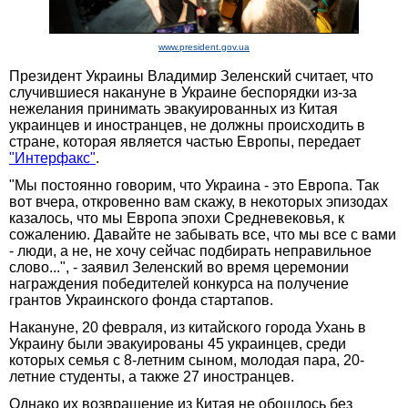
www.president.gov.ua
Президент Украины Владимир Зеленский считает, что
случившиеся накануне в Украине беспорядки из-за
нежелания принимать эвакуированных из Китая
украинцев и иностранцев, не должны происходить в
стране, которая является частью Европы, передает
"Интерфакс"
.
"Мы постоянно говорим, что Украина - это Европа. Так
вот вчера, откровенно вам скажу, в некоторых эпизодах
казалось, что мы Европа эпохи Средневековья, к
сожалению. Давайте не забывать все, что мы все с вами
- люди, а не, не хочу сейчас подбирать неправильное
слово...", - заявил Зеленский во время церемонии
награждения победителей конкурса на получение
грантов Украинского фонда стартапов.
Накануне, 20 февраля, из китайского города Ухань в
Украину были эвакуированы 45 украинцев, среди
которых семья с 8-летним сыном, молодая пара, 20-
летние студенты, а также 27 иностранцев.
Однако их возвращение из Китая не обошлось без