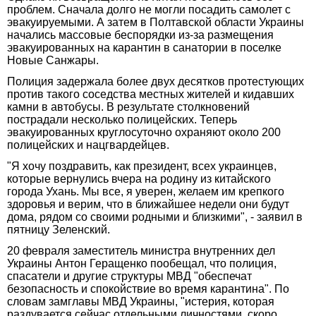
проблем. Сначала долго не могли посадить самолет с
эвакуируемыми. А затем в Полтавской области Украины
начались массовые беспорядки из-за размещения
эвакуированных на карантин в санатории в поселке
Новые Санжары.
Полиция задержала более двух десятков протестующих
против такого соседства местных жителей и кидавших
камни в автобусы. В результате столкновений
пострадали несколько полицейских. Теперь
эвакуированных круглосуточно охраняют около 200
полицейских и нацгвардейцев.
"Я хочу поздравить, как президент, всех украинцев,
которые вернулись вчера на родину из китайского
города Ухань. Мы все, я уверен, желаем им крепкого
здоровья и верим, что в ближайшее недели они будут
дома, рядом со своими родными и близкими", - заявил в
пятницу Зеленский.
20 февраля заместитель министра внутренних дел
Украины Антон Геращенко пообещал, что полиция,
спасатели и другие структуры МВД "обеспечат
безопасность и спокойствие во время карантина". По
словам замглавы МВД Украины, "истерия, которая
раздувается сейчас отдельными личностями, скоро