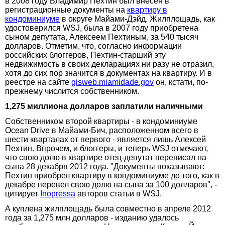
в 2008 году Владимир Пехтин был внесен в
регистрационные документы на
квартиру в
кондоминиуме
в округе Майами-Дэйд. Жилплощадь, как
удостоверился WSJ, была в 2007 году приобретена
сыном депутата, Алексеем Пехтиным, за 540 тысяч
долларов. Отметим, что, согласно информации
российских блоггеров, Пехтин-старший эту
недвижимость в своих декларациях ни разу не отразил,
хотя до сих пор значится в документах на квартиру. И в
реестре на сайте
gisweb.miamidade.gov
он, кстати, по-
прежнему числится собственником.
1,275 миллиона долларов заплатили наличными
Собственником второй квартиры - в кондоминиуме
Ocean Drive в Майами-Бич, расположенном всего в
шести кварталах от первого - является лишь Алексей
Пехтин. Впрочем, и блоггеры, и теперь WSJ отмечают,
что свою долю в квартире отец-депутат переписал на
сына 28 декабря 2012 года. "Документы показывают:
Пехтин приобрел квартиру в кондоминиуме до того, как в
декабре перевел свою долю на сына за 100 долларов", -
цитирует
Inopressa
авторов статьи в WSJ.
А куплена жилплощадь была совместно в апреле 2012
года за 1,275 млн долларов - изданию удалось