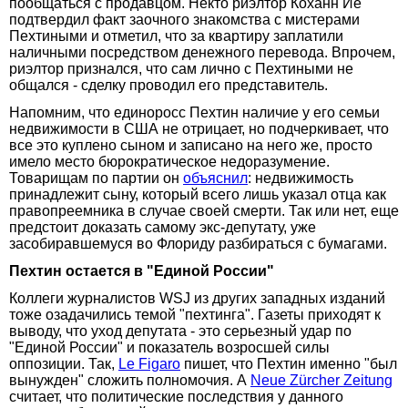
пообщаться с продавцом. Некто риэлтор Коханн Йе
подтвердил факт заочного знакомства с мистерами
Пехтиными и отметил, что за квартиру заплатили
наличными посредством денежного перевода. Впрочем,
риэлтор признался, что сам лично с Пехтиными не
общался - сделку проводил его представитель.
Напомним, что единоросс Пехтин наличие у его семьи
недвижимости в США не отрицает, но подчеркивает, что
все это куплено сыном и записано на него же, просто
имело место бюрократическое недоразумение.
Товарищам по партии он
объяснил
: недвижимость
принадлежит сыну, который всего лишь указал отца как
правопреемника в случае своей смерти. Так или нет, еще
предстоит доказать самому экс-депутату, уже
засобиравшемуся во Флориду разбираться с бумагами.
Пехтин остается в "Единой России"
Коллеги журналистов WSJ из других западных изданий
тоже озадачились темой "пехтинга". Газеты приходят к
выводу, что уход депутата - это серьезный удар по
"Единой России" и показатель возросшей силы
оппозиции. Так,
Le Figaro
пишет, что Пехтин именно "был
вынужден" сложить полномочия. А
Neue Zürcher Zeitung
считает, что политические последствия у данного