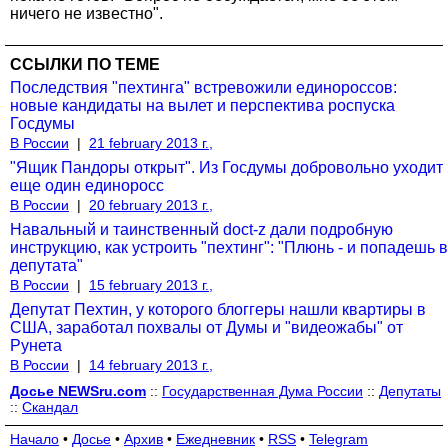
ничего не известно".
ССЫЛКИ ПО ТЕМЕ
Последствия "пехтинга" встревожили единороссов:
новые кандидаты на вылет и перспектива роспуска
Госдумы
В России
|
21 february 2013 г.,
"Ящик Пандоры открыт". Из Госдумы добровольно уходит
еще один единоросс
В России
|
20 february 2013 г.,
Навальный и таинственный doct-z дали подробную
инструкцию, как устроить "пехтинг": "Плюнь - и попадешь в
депутата"
В России
|
15 february 2013 г.,
Депутат Пехтин, у которого блоггеры нашли квартиры в
США, заработал похвалы от Думы и "видеожабы" от
Рунета
В России
|
14 february 2013 г.,
Досье NEWSru.com
::
Государственная Дума России
::
Депутаты
::
Скандал
Начало
•
Досье
•
Архив
•
Ежедневник
•
RSS
•
Telegram