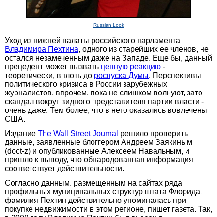
Russian Look
Уход из нижней палаты российского парламента
Владимира Пехтина
, одного из старейших ее членов, не
остался незамеченным даже на Западе. Еще бы, данный
прецедент может вызвать
цепную реакцию
-
теоретически, вплоть до
роспуска Думы
. Перспективы
политического кризиса в России зарубежных
журналистов, впрочем, пока не слишком волнуют, зато
скандал вокруг видного представителя партии власти -
очень даже. Тем более, что в него оказались вовлечены
США.
Издание
The Wall Street Journal
решило проверить
данные, заявленные блоггером Андреем Заякиным
(doct-z) и опубликованные Алексеем Навальным, и
пришло к выводу, что обнародованная информация
соответствует действительности.
Согласно данным, размещенным на сайтах ряда
профильных муниципальных структур штата Флорида,
фамилия Пехтин действительно упоминалась при
покупке недвижимости в этом регионе, пишет газета. Так,