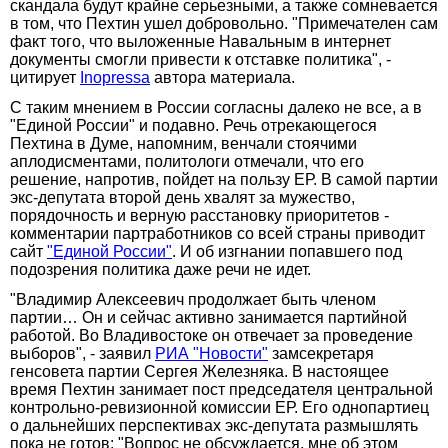
скандала будут крайне серьезными, а также сомневается
в том, что Пехтин ушел добровольно. "Примечателен сам
факт того, что выложенные Навальным в интернет
документы смогли привести к отставке политика", -
цитирует
Inopressa
автора материала.
С таким мнением в России согласны далеко не все, а в
"Единой России" и подавно. Речь отрекающегося
Пехтина в Думе, напомним, венчали стоячими
аплодисментами, политологи отмечали, что его
решение, напротив, пойдет на пользу ЕР. В самой партии
экс-депутата второй день хвалят за мужество,
порядочность и верную расстановку приоритетов -
комментарии партработников со всей страны приводит
сайт
"Единой России"
. И об изгнании попавшего под
подозрения политика даже речи не идет.
"Владимир Алексеевич продолжает быть членом
партии… Он и сейчас активно занимается партийной
работой. Во Владивостоке он отвечает за проведение
выборов", - заявил
РИА "Новости"
замсекретаря
генсовета партии Сергея Железняка. В настоящее
время Пехтин занимает пост председателя центральной
контрольно-ревизионной комиссии ЕР. Его однопартиец
о дальнейших перспективах экс-депутата размышлять
пока не готов: "Вопрос не обсуждается, мне об этом