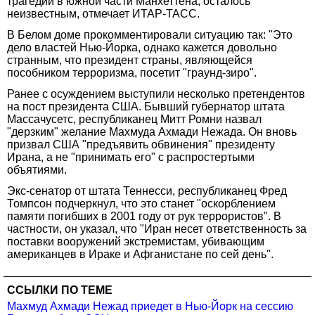
трагедии в южной части Манхеттена, осталось
неизвестным, отмечает ИТАР-ТАСС.
В Белом доме прокомментировали ситуацию так: "Это
дело властей Нью-Йорка, однако кажется довольно
странным, что президент страны, являющейся
пособником терроризма, посетит "граунд-зиро".
Ранее с осуждением выступили несколько претендентов
на пост президента США. Бывший губернатор штата
Массачусетс, республиканец Митт Ромни назвал
"дерзким" желание Махмуда Ахмади Нежада. Он вновь
призвал США "предъявить обвинения" президенту
Ирана, а не "принимать его" с распростертыми
объятиями.
Экс-сенатор от штата Теннесси, республиканец Фред
Томпсон подчеркнул, что это станет "оскорблением
памяти погибших в 2001 году от рук террористов". В
частности, он указал, что "Иран несет ответственность за
поставки вооружений экстремистам, убивающим
американцев в Ираке и Афганистане по сей день".
ССЫЛКИ ПО ТЕМЕ
Махмуд Ахмади Нежад приедет в Нью-Йорк на сессию