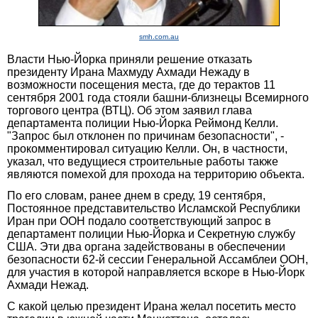
smh.com.au
Власти Нью-Йорка приняли решение отказать
президенту Ирана Махмуду Ахмади Нежаду в
возможности посещения места, где до терактов 11
сентября 2001 года стояли башни-близнецы Всемирного
торгового центра (ВТЦ). Об этом заявил глава
департамента полиции Нью-Йорка Реймонд Келли.
"Запрос был отклонен по причинам безопасности", -
прокомментировал ситуацию Келли. Он, в частности,
указал, что ведущиеся строительные работы также
являются помехой для прохода на территорию объекта.
По его словам, ранее днем в среду, 19 сентября,
Постоянное представительство Исламской Республики
Иран при ООН подало соответствующий запрос в
департамент полиции Нью-Йорка и Секретную службу
США. Эти два органа задействованы в обеспечении
безопасности 62-й сессии Генеральной Ассамблеи ООН,
для участия в которой направляется вскоре в Нью-Йорк
Ахмади Нежад.
С какой целью президент Ирана желал посетить место