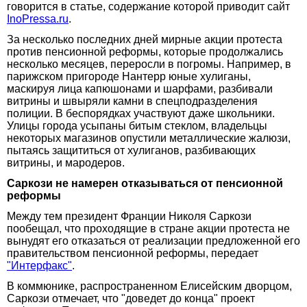
говорится в статье, содержание которой приводит сайт
InoPressa.ru
.
За несколько последних дней мирные акции протеста
против пенсионной реформы, которые продолжались
несколько месяцев, переросли в погромы. Например, в
парижском пригороде Нантерр юные хулиганы,
маскируя лица капюшонами и шарфами, разбивали
витрины и швыряли камни в спецподразделения
полиции. В беспорядках участвуют даже школьники.
Улицы города усыпаны битым стеклом, владельцы
некоторых магазинов опустили металлические жалюзи,
пытаясь защититься от хулиганов, разбивающих
витрины, и мародеров.
Саркози не намерен отказываться от пенсионной
реформы
Между тем президент Франции Николя Саркози
пообещал, что проходящие в стране акции протеста не
вынудят его отказаться от реализации предложенной его
правительством пенсионной реформы, передает
"Интерфакс"
.
В коммюнике, распространенном Елисейским дворцом,
Саркози отмечает, что "доведет до конца" проект