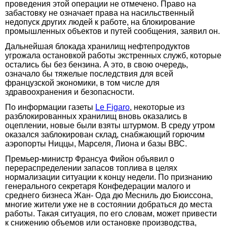
проведения этой операции не отмечено. Право на
забастовку не означает права на насильственный
недопуск других людей к работе, на блокирование
промышленных объектов и путей сообщения, заявил он.
Дальнейшая блокада хранилищ нефтепродуктов
угрожала остановкой работы экстренных служб, которые
остались бы без бензина. А это, в свою очередь,
означало бы тяжелые последствия для всей
французской экономики, в том числе для
здравоохранения и безопасности.
По информации газеты
Le Figaro
, некоторые из
разблокированных хранилищ вновь оказались в
оцеплении, новые были взяты штурмом. В среду утром
оказался заблокирован склад, снабжающий горючим
аэропорты Ниццы, Марселя, Лиона и базы ВВС.
Премьер-министр Франсуа Фийон объявил о
перераспределении запасов топлива в целях
нормализации ситуации к концу недели. По признанию
генерального секретаря Конфедерации малого и
среднего бизнеса Жан- Ода дю Месниль дю Бюиссона,
многие жители уже не в состоянии добраться до места
работы. Такая ситуация, по его словам, может привести
к снижению объемов или остановке производства,