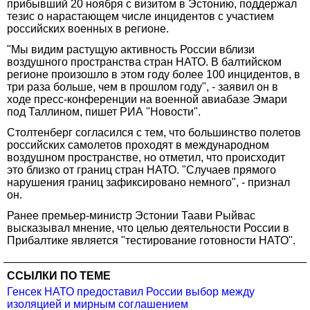
прибывший 20 ноября с визитом в Эстонию, поддержал
тезис о нарастающем числе инцидентов с участием
российских военных в регионе.
"Мы видим растущую активность России вблизи
воздушного пространства стран НАТО. В балтийском
регионе произошло в этом году более 100 инцидентов, в
три раза больше, чем в прошлом году", - заявил он в
ходе пресс-конференции на военной авиабазе Эмари
под Таллином, пишет РИА "Новости".
Столтенберг согласился с тем, что большинство полетов
российских самолетов проходят в международном
воздушном пространстве, но отметил, что происходит
это близко от границ стран НАТО. "Случаев прямого
нарушения границ зафиксировано немного", - признал
он.
Ранее премьер-министр Эстонии Таави Рыйвас
высказывал мнение, что целью деятельности России в
Прибалтике является "тестирование готовности НАТО".
ССЫЛКИ ПО ТЕМЕ
Генсек НАТО предоставил России выбор между
изоляцией и мирным соглашением