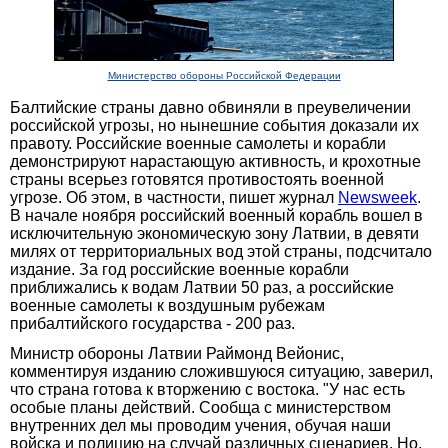
Министерство обороны Российской Федерации
Балтийские страны давно обвиняли в преувеличении
российской угрозы, но нынешние события доказали их
правоту. Российские военные самолеты и корабли
демонстрируют нарастающую активность, и крохотные
страны всерьез готовятся противостоять военной
угрозе. Об этом, в частности, пишет журнал
Newsweek
.
В начале ноября российский военный корабль вошел в
исключительную экономическую зону Латвии, в девяти
милях от территориальных вод этой страны, подсчитало
издание. За год российские военные корабли
приближались к водам Латвии 50 раз, а российские
военные самолеты к воздушным рубежам
прибалтийского государства - 200 раз.
Министр обороны Латвии Раймонд Вейонис,
комментируя изданию сложившуюся ситуацию, заверил,
что страна готова к вторжению с востока. "У нас есть
особые планы действий. Сообща с министерством
внутренних дел мы проводим учения, обучая наши
войска и полицию на случай различных сценариев. Но,