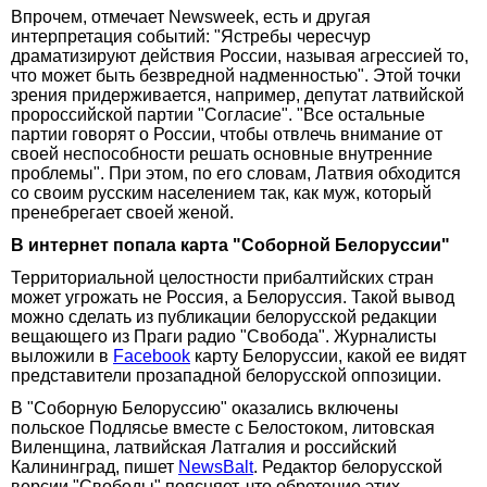
Впрочем, отмечает Newsweek, есть и другая
интерпретация событий: "Ястребы чересчур
драматизируют действия России, называя агрессией то,
что может быть безвредной надменностью". Этой точки
зрения придерживается, например, депутат латвийской
пророссийской партии "Согласие". "Все остальные
партии говорят о России, чтобы отвлечь внимание от
своей неспособности решать основные внутренние
проблемы". При этом, по его словам, Латвия обходится
со своим русским населением так, как муж, который
пренебрегает своей женой.
В интернет попала карта "Соборной Белоруссии"
Территориальной целостности прибалтийских стран
может угрожать не Россия, а Белоруссия. Такой вывод
можно сделать из публикации белорусской редакции
вещающего из Праги радио "Свобода". Журналисты
выложили в
Facebook
карту Белоруссии, какой ее видят
представители прозападной белорусской оппозиции.
В "Соборную Белоруссию" оказались включены
польское Подлясье вместе с Белостоком, литовская
Виленщина, латвийская Латгалия и российский
Калининград, пишет
NewsBalt
. Редактор белорусской
версии "Свободы" поясняет, что обретение этих