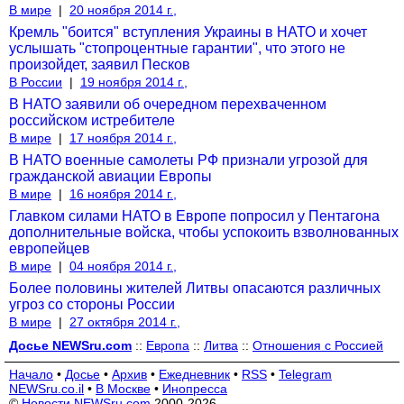
В мире
|
20 ноября 2014 г.,
Кремль "боится" вступления Украины в НАТО и хочет
услышать "стопроцентные гарантии", что этого не
произойдет, заявил Песков
В России
|
19 ноября 2014 г.,
В НАТО заявили об очередном перехваченном
российском истребителе
В мире
|
17 ноября 2014 г.,
В НАТО военные самолеты РФ признали угрозой для
гражданской авиации Европы
В мире
|
16 ноября 2014 г.,
Главком силами НАТО в Европе попросил у Пентагона
дополнительные войска, чтобы успокоить взволнованных
европейцев
В мире
|
04 ноября 2014 г.,
Более половины жителей Литвы опасаются различных
угроз со стороны России
В мире
|
27 октября 2014 г.,
Досье NEWSru.com
::
Европа
::
Литва
::
Отношения с Россией
Начало
•
Досье
•
Архив
•
Ежедневник
•
RSS
•
Telegram
NEWSru.co.il
•
В Москве
•
Инопресса
©
Новости NEWSru.com
2000-2026