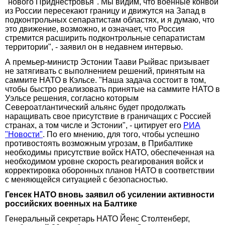
"нового Приднестровья". Мы видим, что военные конвои
из России пересекают границу и движутся на Запад в
подконтрольных сепаратистам областях, и я думаю, что
это движение, возможно, и означает, что Россия
стремится расширить подконтрольные сепаратистам
территории", - заявил он в недавнем интервью.
А премьер-министр Эстонии Таави Рыйвас призывает
не затягивать с выполнением решений, принятым на
саммите НАТО в Кэльсе. "Наша задача состоит в том,
чтобы быстро реализовать принятые на саммите НАТО в
Уэльсе решения, согласно которым
Североатлантический альянс будет продолжать
наращивать свое присутствие в граничащих с Россией
странах, а том числе и Эстонии", - цитирует его
РИА
"Новости"
. По его мнению, для того, чтобы успешно
противостоять возможным угрозам, в Прибалтике
необходимы присутствие войск НАТО, обеспеченная на
необходимом уровне скорость реагирования войск и
корректировка оборонных планов НАТО в соответствии
с меняющейся ситуацией с безопасностью.
Генсек НАТО вновь заявил об усилении активности
российских военных на Балтике
Генеральный секретарь НАТО Йенс Столтенберг,