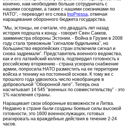
конечно, нам необходимо больше сотрудничать с
нашими соседями, а также с нашими союзниками по
НАТО", - переводит его слова
InoPressa
, отмечая
наращивание оборонного бюджета государства.
"Мы, эстонцы, не считали, что двадцать лет назад
история подошла к концу, - говорит Свен Сакков,
замминистра обороны Эстонии. - Война в Грузии в 2008
году стала тревожным "сигналом будильника", но
большинство европейских стран отключили сигнал и
снова задремали". Представитель военного ведомства,
как и его латвийский коллега, подтвердил готовность к
российскому вторжению - страна ускорила снабжение
армии, попросила НАТО разместить на ее территории
войска и технику на постоянной основе. К тому же с
прошлого года удвоилось число новобранцев в
добровольной "Оборонной лиге". Теперь она
насчитывает 14 545 "военных по совместительству" - это
1% населения страны.
Наращивает свои оборонные возможности и Литва.
Недавно в стране были созданы боевые силы высокой
готовности, это 1600 военнослужащих, готовых
реагировать на враждебные действия в течение 2-24
часов.