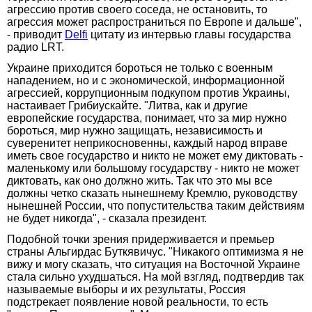
агрессию против своего соседа, не остановить, то
агрессия может распространиться по Европе и дальше",
- приводит
Delfi
цитату из интервью главы государства
радио LRT.
Украине приходится бороться не только с военным
нападением, но и с экономической, информационной
агрессией, коррупционным подкупом против Украины,
настаивает Грибиускайте. "Литва, как и другие
европейские государства, понимает, что за мир нужно
бороться, мир нужно защищать, независимость и
суверенитет неприкосновенны, каждый народ вправе
иметь свое государство и никто не может ему диктовать -
маленькому или большому государству - никто не может
диктовать, как оно должно жить. Так что это мы все
должны четко сказать нынешнему Кремлю, руководству
нынешней России, что попустительства таким действиям
не будет никогда", - сказала президент.
Подобной точки зрения придерживается и премьер
страны Альгирдас Буткявичус. "Никакого оптимизма я не
вижу и могу сказать, что ситуация на Восточной Украине
стала сильно ухудшаться. На мой взгляд, подтвердив так
называемые выборы и их результаты, Россия
подстрекает появление новой реальности, то есть