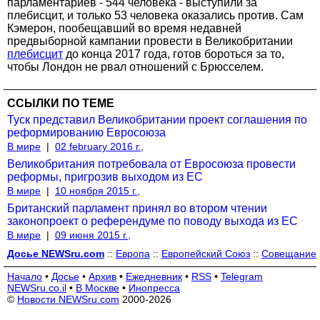
парламентариев - 544 человека - выступили за
плебисцит, и только 53 человека оказались против. Сам
Кэмерон, пообещавший во время недавней
предвыборной кампании провести в Великобритании
плебисцит
до конца 2017 года, готов бороться за то,
чтобы Лондон не рвал отношений с Брюсселем.
ССЫЛКИ ПО ТЕМЕ
Туск представил Великобритании проект соглашения по
реформированию Евросоюза
В мире
|
02 february 2016 г.,
Великобритания потребовала от Евросоюза провести
реформы, пригрозив выходом из ЕС
В мире
|
10 ноября 2015 г.,
Британский парламент принял во втором чтении
законопроект о референдуме по поводу выхода из ЕС
В мире
|
09 июня 2015 г.,
Досье NEWSru.com
::
Европа
::
Европейский Союз
::
Совещание
Начало
•
Досье
•
Архив
•
Ежедневник
•
RSS
•
Telegram
NEWSru.co.il
•
В Москве
•
Инопресса
©
Новости NEWSru.com
2000-2026