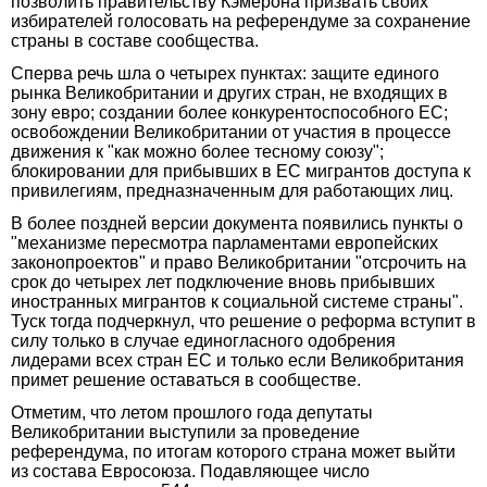
позволить правительству Кэмерона призвать своих
избирателей голосовать на референдуме за сохранение
страны в составе сообщества.
Сперва речь шла о четырех пунктах: защите единого
рынка Великобритании и других стран, не входящих в
зону евро; создании более конкурентоспособного ЕС;
освобождении Великобритании от участия в процессе
движения к "как можно более тесному союзу";
блокировании для прибывших в ЕС мигрантов доступа к
привилегиям, предназначенным для работающих лиц.
В более поздней версии документа появились пункты о
"механизме пересмотра парламентами европейских
законопроектов" и право Великобритании "отсрочить на
срок до четырех лет подключение вновь прибывших
иностранных мигрантов к социальной системе страны".
Туск тогда подчеркнул, что решение о реформа вступит в
силу только в случае единогласного одобрения
лидерами всех стран ЕС и только если Великобритания
примет решение оставаться в сообществе.
Отметим, что летом прошлого года депутаты
Великобритании выступили за проведение
референдума, по итогам которого страна может выйти
из состава Евросоюза. Подавляющее число