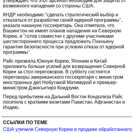
утверждает, что этот арсенал необходим для защиты от
возможного нападения со стороны США.
КНДР необходимо "сделать стратегический выбор и
отказаться от разработки своей ядерной программы",
указала накануне госсекретарь. Она отметила, что
Вашингтон не имеет планов нападения на Северную
Корею, и "готов совместно с другими участниками
шестистороннего процесса предложить Пхеньяну
гарантии безопасности при условии отказа от ядерной
программы".
Райс призвала Южную Корею, Японию и Китай
приложить больше усилий для возвращения Северной
Кореи за стол переговоров. В субботу состоятся
переговоры американского госсекретаря с министром
иностранных дел Нобутакой Матимурой и премьер-
министром Дзюнъитиро Коидзуми.
Перед прибытием на Дальний Восток Кондолиза Райс
посетила с краткими визитами Пакистан, Афганистан и
Индию.
ССЫЛКИ ПО ТЕМЕ
США уличили Северную Корею в продаже обработанного