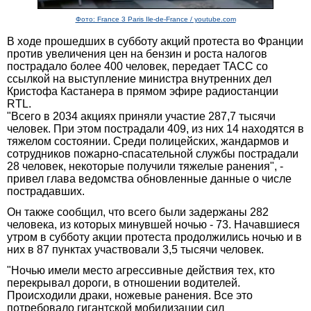
Фото: France 3 Paris Ile-de-France / youtube.com
В ходе прошедших в субботу акций протеста во Франции
против увеличения цен на бензин и роста налогов
пострадало более 400 человек, передает ТАСС со
ссылкой на выступление министра внутренних дел
Кристофа Кастанера в прямом эфире радиостанции
RTL.
"Всего в 2034 акциях приняли участие 287,7 тысячи
человек. При этом пострадали 409, из них 14 находятся в
тяжелом состоянии. Среди полицейских, жандармов и
сотрудников пожарно-спасательной службы пострадали
28 человек, некоторые получили тяжелые ранения", -
привел глава ведомства обновленные данные о числе
пострадавших.
Он также сообщил, что всего были задержаны 282
человека, из которых минувшей ночью - 73. Начавшиеся
утром в субботу акции протеста продолжились ночью и в
них в 87 пунктах участвовали 3,5 тысячи человек.
"Ночью имели место агрессивные действия тех, кто
перекрывал дороги, в отношении водителей.
Происходили драки, ножевые ранения. Все это
потребовало гигантской мобилизации сил