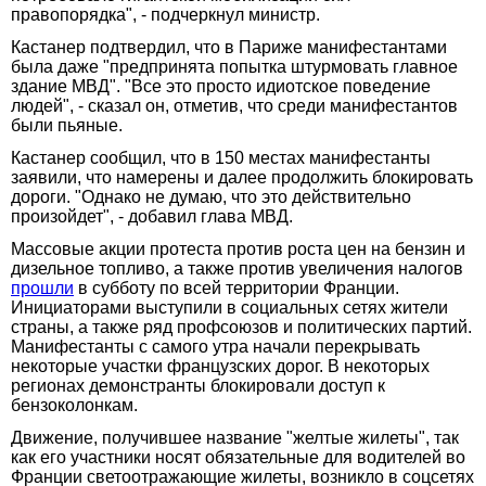
правопорядка", - подчеркнул министр.
Кастанер подтвердил, что в Париже манифестантами
была даже "предпринята попытка штурмовать главное
здание МВД". "Все это просто идиотское поведение
людей", - сказал он, отметив, что среди манифестантов
были пьяные.
Кастанер сообщил, что в 150 местах манифестанты
заявили, что намерены и далее продолжить блокировать
дороги. "Однако не думаю, что это действительно
произойдет", - добавил глава МВД.
Массовые акции протеста против роста цен на бензин и
дизельное топливо, а также против увеличения налогов
прошли
в субботу по всей территории Франции.
Инициаторами выступили в социальных сетях жители
страны, а также ряд профсоюзов и политических партий.
Манифестанты с самого утра начали перекрывать
некоторые участки французских дорог. В некоторых
регионах демонстранты блокировали доступ к
бензоколонкам.
Движение, получившее название "желтые жилеты", так
как его участники носят обязательные для водителей во
Франции светоотражающие жилеты, возникло в соцсетях