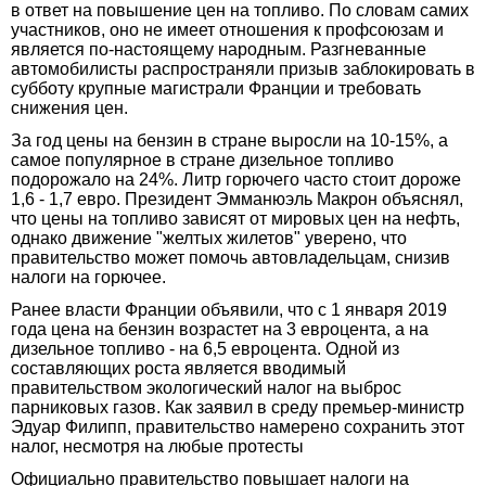
в ответ на повышение цен на топливо. По словам самих
участников, оно не имеет отношения к профсоюзам и
является по-настоящему народным. Разгневанные
автомобилисты распространяли призыв заблокировать в
субботу крупные магистрали Франции и требовать
снижения цен.
За год цены на бензин в стране выросли на 10-15%, а
самое популярное в стране дизельное топливо
подорожало на 24%. Литр горючего часто стоит дороже
1,6 - 1,7 евро. Президент Эмманюэль Макрон объяснял,
что цены на топливо зависят от мировых цен на нефть,
однако движение "желтых жилетов" уверено, что
правительство может помочь автовладельцам, снизив
налоги на горючее.
Ранее власти Франции объявили, что с 1 января 2019
года цена на бензин возрастет на 3 евроцента, а на
дизельное топливо - на 6,5 евроцента. Одной из
составляющих роста является вводимый
правительством экологический налог на выброс
парниковых газов. Как заявил в среду премьер-министр
Эдуар Филипп, правительство намерено сохранить этот
налог, несмотря на любые протесты
Официально правительство повышает налоги на