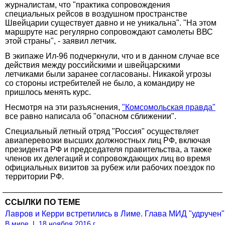
журналистам, что "практика сопровождения
специальных рейсов в воздушном пространстве
Швейцарии существует давно и не уникальна". "На этом
маршруте нас регулярно сопровождают самолеты ВВС
этой страны", - заявил летчик.
В экипаже Ил-96 подчеркнули, что и в данном случае все
действия между российскими и швейцарскими
летчиками были заранее согласованы. Никакой угрозы
со стороны истребителей не было, а командиру не
пришлось менять курс.
Несмотря на эти разъяснения,
"Комсомольская правда"
все равно написала об "опасном сближении".
Специальный летный отряд "Россия" осуществляет
авиаперевозки высших должностных лиц РФ, включая
президента РФ и председателя правительства, а также
членов их делегаций и сопровождающих лиц во время
официальных визитов за рубеж или рабочих поездок по
территории РФ.
ССЫЛКИ ПО ТЕМЕ
Лавров и Керри встретились в Лиме. Глава МИД "удручен"
В мире
|
18 ноября 2016 г.,