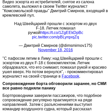
Видео эскорта из истребителей, снятое из салона
самолета, выложил в своем Twitter журналист
"Комсомольской правды" Дмитрий Смирнов, входящий в
кремлевский пул.
Над Швейцарией прошли с эскортом из двух
F-18. Летчик помахал
ручкой
https://t.co/1ZgEEkDpBc
pic.twitter.com/pBLyrqxqZq
— Дмитрий Смирнов (@dimsmirnov175)
November 18, 2016
"С пафосом летим в Лиму: над Швейцарией прошли с
эскортом из двух F-18 с боекомплектом. Летчик
обрадовался, что его снимают, помахал рукой и красиво
ушел вверх. Но потом вернулся", - прокомментировал
журналист на своей странице в
Facebook
.
Сопровождение борта обговорили заранее, но СМИ
все равно подняли панику
Бортпроводники заверили пассажиров, что подобное
сопровождение регулярно практикуется на ряде
направлений. Затем с разъяснениями выступил
командир воздушного судна, который рассказал