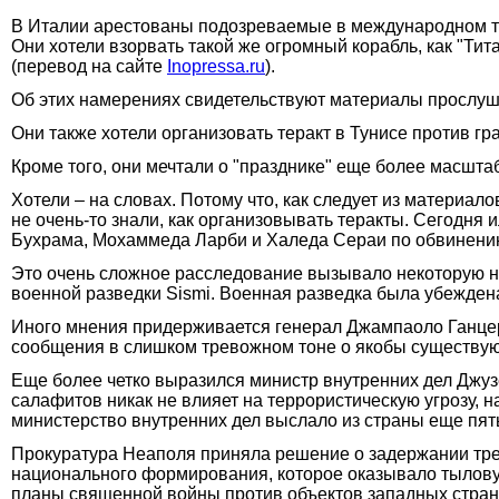
В Италии арестованы подозреваемые в международном те
Они хотели взорвать такой же огромный корабль, как "Тит
(перевод на сайте
Inopressa.ru
).
Об этих намерениях свидетельствуют материалы прослуш
Они также хотели организовать теракт в Тунисе против г
Кроме того, они мечтали о "празднике" еще более масшта
Хотели – на словах. Потому что, как следует из материа
не очень-то знали, как организовывать теракты. Сегодня
Бухрама, Мохаммеда Ларби и Халеда Сераи по обвинени
Это очень сложное расследование вызывало некоторую не
военной разведки Sismi. Военная разведка была убеждена
Иного мнения придерживается генерал Джампаоло Ганцер,
сообщения в слишком тревожном тоне о якобы существу
Еще более четко выразился министр внутренних дел Джуз
салафитов никак не влияет на террористическую угрозу, н
министерство внутренних дел выслало из страны еще пять
Прокуратура Неаполя приняла решение о задержании тре
национального формирования, которое оказывало тыловую
планы священной войны против объектов западных стран