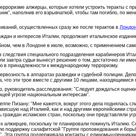
рроризме алжирцы, которые хотели устроить теракты с пр
аник", наполнив его взрывчаткой, чтобы там погибло, по ме
иваний, осуществленных сразу же после терактов в
Лондо
раждан и интересов Италии, продолжает итальянское издани
бном, чем в Лондоне в июле, возможно, с применением сам
лов следствия специального подразделения карабинеров Ита
 или завтра судьи вынесут решение о том, достаточно ли и
ю в принадлежности к международному терроризму.
рвозность в аппаратах разведки и судебной полиции. Дело
, что эти трое вместе с другими 10 лицами, находящимися 
 руководитель расследования: "Следует дождаться оценки 
ющей угрозе национальным интересам".
еппе Пизану: "Мне кажется, вокруг этого дела поднялась 
ависшую над Италией, как и над другими европейскими стра
 граждан исламских стран, поскольку они представляли уг
х алжирцев, поскольку те планировали покинуть Италию. 
 поддержку салафитской "Группе проповедования и борьбы
". Эта группа поддерживала контакты с единомышленникам