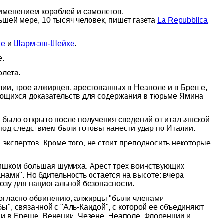
именением кораблей и самолетов.
ньшей мере, 10 тысяч человек, пишет газета
La Repubblica
не
и
Шарм-эш-Шейхе
.
е.
олета.
лии, трое алжирцев, арестованных в Неаполе и в Бреше,
меющихся доказательств для содержания в тюрьме Ямина
 было открыто после получения сведений от итальянской
под следствием были готовы нанести удар по Италии.
экспертов. Кроме того, не стоит преподносить некоторые
слишком большая шумиха. Арест трех воинствующих
нами". Но бдительность остается на высоте: вчера
розу для национальной безопасности.
Согласно обвинению, алжирцы "были членами
", связанной с "Аль-Каидой", с которой ее объединяют
и в Бреше, Венеции, Чезене, Неаполе, Флоренции и