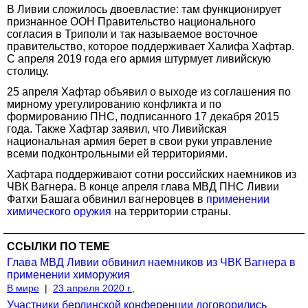
В Ливии сложилось двоевластие: там функционирует
признанное ООН Правительство национального
согласия в Триполи и так называемое восточное
правительство, которое поддерживает Халифа Хафтар.
С апреля 2019 года его армия штурмует ливийскую
столицу.
25 апреля Хафтар объявил о выходе из соглашения по
мирному урегулированию конфликта и по
формированию ПНС, подписанного 17 декабря 2015
года. Также Хафтар заявил, что Ливийская
национальная армия берет в свои руки управление
всеми подконтрольными ей территориями.
Хафтара поддерживают сотни российских наемников из
ЧВК Вагнера. В конце апреля глава МВД ПНС Ливии
Фатхи Башага обвинил вагнеровцев в
применении
химического оружия
на территории страны.
ССЫЛКИ ПО ТЕМЕ
Глава МВД Ливии обвинил наемников из ЧВК Вагнера в
применении химоружия
В мире
|
23 апреля 2020 г.,
Участники берлинской конференции договорились