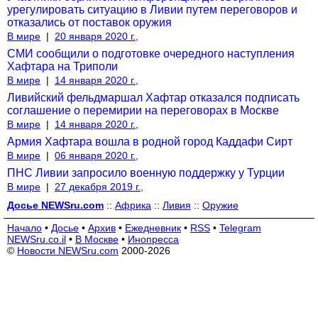
урегулировать ситуацию в Ливии путем переговоров и
отказались от поставок оружия
В мире
|
20 января 2020 г.,
СМИ сообщили о подготовке очередного наступления
Хафтара на Триполи
В мире
|
14 января 2020 г.,
Ливийский фельдмаршал Хафтар отказался подписать
соглашение о перемирии на переговорах в Москве
В мире
|
14 января 2020 г.,
Армия Хафтара вошла в родной город Каддафи Сирт
В мире
|
06 января 2020 г.,
ПНС Ливии запросило военную поддержку у Турции
В мире
|
27 декабря 2019 г.,
Досье NEWSru.com
::
Африка
::
Ливия
::
Оружие
Начало
•
Досье
•
Архив
•
Ежедневник
•
RSS
•
Telegram
NEWSru.co.il
•
В Москве
•
Инопресса
©
Новости NEWSru.com
2000-2026