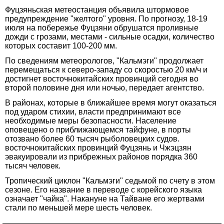
Фуцзяньская метеостанция объявила штормовое
предупреждение "желтого" уровня. По прогнозу, 18-19
июля на побережье Фуцзяни обрушатся проливные
дожди с грозами, местами - сильные осадки, количество
которых составит 100-200 мм.
По сведениям метеорологов, "Кальмэги" продолжает
перемещаться к северо-западу со скоростью 20 км/ч и
достигнет восточнокитайских провинций сегодня во
второй половине дня или ночью, передает агентство.
В районах, которые в ближайшее время могут оказаться
под ударом стихии, власти предпринимают все
необходимые меры безопасности. Население
оповещено о приближающемся тайфуне, в порты
отозвано более 60 тысяч рыболовецких судов.
восточнокитайских провинций Фуцзянь и Чжэцзян
эвакуировали из прибрежных районов порядка 360
тысяч человек.
Тропический циклон "Кальмэги" седьмой по счету в этом
сезоне. Его название в переводе с корейского языка
означает "чайка". Накануне на Тайване его жертвами
стали по меньшей мере шесть человек.