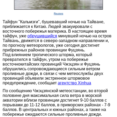
Reuters
Тайфун "Кальмэги", бушевавший ночью на Тайване,
приближается к Китаю. Людей эвакуировали с
восточного побережья материка. В настоящее время
тайфун, уже
обрушившийся
минувшей ночью на остров
Тайвань, движется в северо-западном направлении и,
по прогнозу метеорологов, уже сегодня достигнет
прибрежных районов провинции Фуцзянь.
Под влиянием тропического шторма, который
превратился в тайфун, утром на побережье
восточнокитайских провинций Чжэцзян и Фуцзянь
обрушились сопровождающиеся сильным ветром
проливные дожди, в связи с чем метеослужбы двух
провинций объявили экстренное штормовое
предупреждение, сообщает
агентство Xinhua
По сообщению Чжэцзянской метеостанции, во второй
половине дня максимальная сила ветра в морской
акватории вблизи провинции достигнет 9-10 баллов с
порывами до 11-12 баллов, в приморских районах - 7-9
баллов. В центральных и южных районах, а также на
побережье ожидаются сильные проливные дожди.