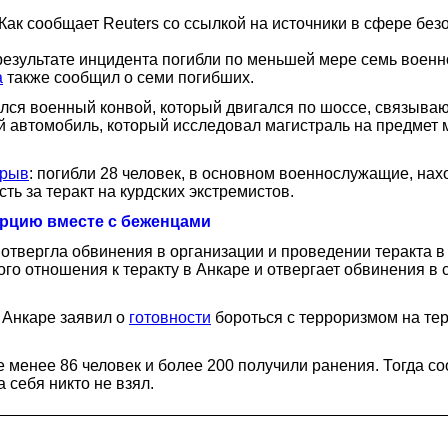
ак сообщает Reuters со ссылкой на источники в сфере безо
результате инцидента погибли по меньшей мере семь воен
a
также сообщил о семи погибших.
ался военный конвой, который двигался по шоссе, связыва
 автомобиль, который исследовал магистраль на предмет м
зрыв
: погибли 28 человек, в основном военнослужащие, на
ть за теракт на курдских экстремистов.
Турцию вместе с беженцами
 отвергла обвинения в организации и проведении теракта 
го отношения к теракту в Анкаре и отвергает обвинения в 
 Анкаре заявил о
готовности
бороться с терроризмом на тер
е менее 86 человек и более 200 получили ранения. Тогда с
 себя никто не взял.