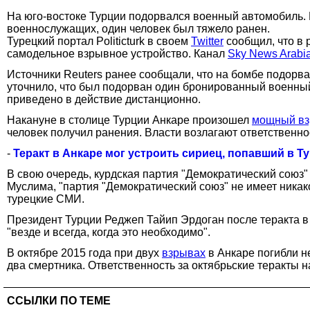
На юго-востоке Турции подорвался военный автомобиль. К
военнослужащих, один человек был тяжело ранен.
Турецкий портал Politicturk в своем
Twitter
сообщил, что в 
самодельное взрывное устройство. Канал
Sky News Arabi
Источники Reuters ранее сообщали, что на бомбе подорв
уточнило, что был подорван один бронированный военный
приведено в действие дистанционно.
Накануне в столице Турции Анкаре произошел
мощный в
человек получил ранения. Власти возлагают ответственнос
-
Теракт в Анкаре мог устроить сириец, попавший в 
В свою очередь, курдская партия "Демократический союз"
Муслима, "партия "Демократический союз" не имеет никако
турецкие СМИ.
Президент Турции Реджеп Тайип Эрдоган после теракта в
"везде и всегда, когда это необходимо".
В октябре 2015 года при двух
взрывах
в Анкаре погибли н
два смертника. Ответственность за октябрьские теракты на
ССЫЛКИ ПО ТЕМЕ