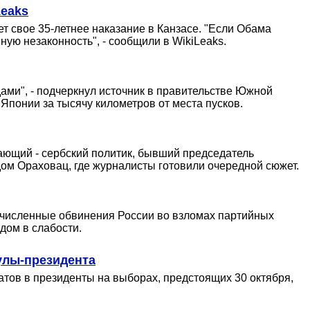
Leaks
 свое 35-летнее наказание в Канзасе. "Если Обама
ую незаконность", - сообщили в WikiLeaks.
дами", - подчеркнул источник в правительстве Южной
 Японии за тысячу километров от места пусков.
ающий - сербский политик, бывший председатель
ом Ораховац, где журналисты готовили очередной сюжет.
очисленные обвинения России во взломах партийных
дом в слабости.
улы-президента
тов в президенты на выборах, предстоящих 30 октября,