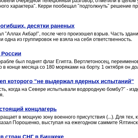
овели очередной телефонный разговор, отметили в целом
нного характера". Керри пообещал "подтолкнуть" решение 
погибших, десятки раненых
 "Аллах Акбар!", после чего произошел взрыв. Часть здани
и одна из группировок не взяла на себя ответственность.
я России
орабле был поднят флаг Египта. Вертлетоносец, переименов
 в конце месяца со 180 моряками на борту. 1 октября он д
реп которого "не выдержал ядерных испытаний"
ость, когда на Севере испытывали водородную бомбу?" - и
я.
астоящий концлагерь
щает в мощную зону военного присутствия (...). Для тех, 
казал Порошенко, выступая на ежегодном саммите Ялтинско
ав стран СНГ в Бишкеке