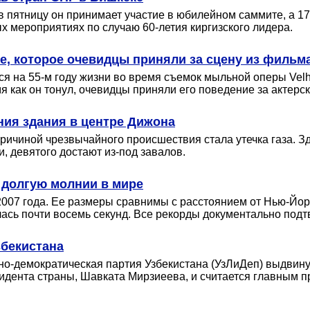
 в пятницу он принимает участие в юбилейном саммите, а 1
 мероприятиях по случаю 60-летия киргизского лидера.
ке, которое очевидцы приняли за сцену из фильм
 на 55-м году жизни во время съемок мыльной оперы Velho
 как он тонул, очевидцы приняли его поведение за актерск
ния здания в центре Дижона
ичиной чрезвычайного происшествия стала утечка газа. Зда
, девятого достают из-под завалов.
 долгую молнии в мире
007 года. Ее размеры сравнимы с расстоянием от Нью-Йор
илась почти восемь секунд. Все рекорды документально по
збекистана
о-демократическая партия Узбекистана (УзЛиДеп) выдвину
дента страны, Шавката Мирзиеева, и считается главным пр