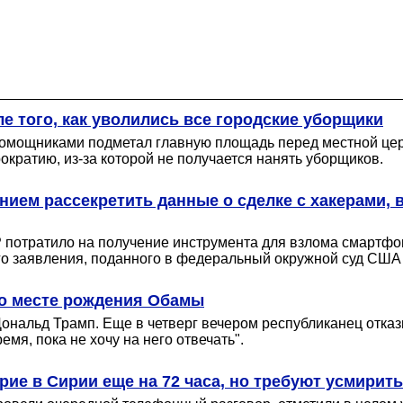
е того, как уволились все городские уборщики
мощниками подметал главную площадь перед местной церко
кратию, из-за которой не получается нанять уборщиков.
анием рассекретить данные о сделке с хакерами,
отратило на получение инструмента для взлома смартфона с
вого заявления, поданного в федеральный окружной суд США
 о месте рождения Обамы
ональд Трамп. Еще в четверг вечером республиканец отказы
мя, пока не хочу на него отвечать".
ие в Сирии еще на 72 часа, но требуют усмирит