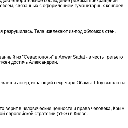
 удовлетворительное соблюдение режима прекращения
проблем, связанных с оформлением гуманитарных конвоев
я разрушилась. Тела извлекают из-под обломков стен.
анный из "Севастополя" в Anwar Sadat - в честь третьего
олжен достичь Александрии.
здевается актер, играющий секретаря Обамы. Шоу вышло на
кто верит в человеческие ценности и права человека, Крым
й европейской стратегии (YES) в Киеве.