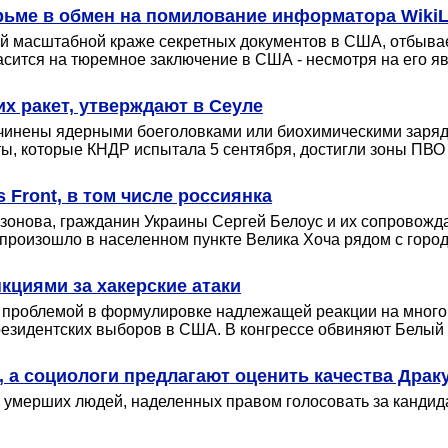
рьме в обмен на помилование информатора Wiki
й масштабной краже секретных документов в США, отбывает
сится на тюремное заключение в США - несмотря на его явн
х ракет, утверждают в Сеуле
 начинены ядерными боеголовками или биохимическими заря
еты, которые КНДР испытала 5 сентября, достигли зоны ПВО
Front, в том числе россиянка
азонова, гражданин Украины Сергей Белоус и их сопровожд
роизошло в населенном пункте Велика Хоча рядом с город
циями за хакерские атаки
 с проблемой в формулировке надлежащей реакции на мног
резидентских выборов в США. В конгрессе обвиняют Белый 
, а социологи предлагают оценить качества Драк
 умерших людей, наделенных правом голосовать за кандида