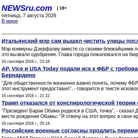
NEWSru.com
| 18+
пятница, 7 августа 2026
В мире
Итальянский мэр сам вышел чистить улицы посл
Мэр коммуны Дзерфалиу вместе со своими ближайшими по
это вызвало одобрение. Глава города пожаловался на бюро
16 сентября 2016 г., 23:18
AP, Vice и USA Today подали иск к ФБР с требов
Бернардино
"Для общественности жизненно важно понять, почему ФБР п
этот инструмент предоставил", - говорится в тексте иско
16 сентября 2016 г., 21:22
Трамп отказался от конспирологической теории
"Президент Барак Обама родился в США, точка", - сказал Д
месте рождения Обамы: "Я отвечу на этот вопрос в свое вре
16 сентября 2016 г., 20:14
Российские военные согласны продлить перемир