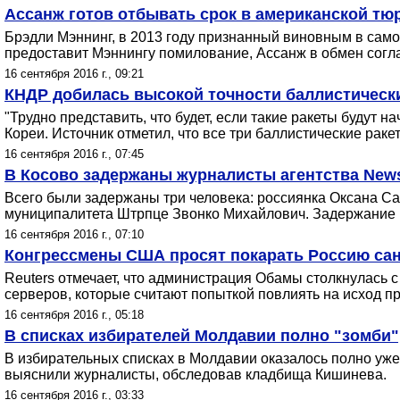
Ассанж готов отбывать срок в американской тю
Брэдли Мэннинг, в 2013 году признанный виновным в само
предоставит Мэннингу помилование, Ассанж в обмен согла
16 сентября 2016 г., 09:21
КНДР добилась высокой точности баллистически
"Трудно представить, что будет, если такие ракеты будут
Кореи. Источник отметил, что все три баллистические рак
16 сентября 2016 г., 07:45
В Косово задержаны журналисты агентства News 
Всего были задержаны три человека: россиянка Оксана С
муниципалитета Штрпце Звонко Михайлович. Задержание п
16 сентября 2016 г., 07:10
Конгрессмены США просят покарать Россию санк
Reuters отмечает, что администрация Обамы столкнулась
серверов, которые считают попыткой повлиять на исход п
16 сентября 2016 г., 05:18
В списках избирателей Молдавии полно "зомби"
В избирательных списках в Молдавии оказалось полно уже
выяснили журналисты, обследовав кладбища Кишинева.
16 сентября 2016 г., 03:33