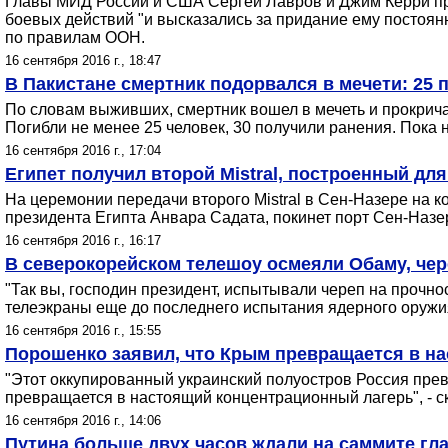
Главы МИД России и США Сергей Лавров и Джим Керри пр
боевых действий "и высказались за придание ему постоя
по правилам ООН.
16 сентября 2016 г., 18:47
В Пакистане смертник подорвался в мечети: 25 
По словам выживших, смертник вошел в мечеть и прокричал
Погибли не менее 25 человек, 30 получили ранения. Пока н
16 сентября 2016 г., 17:04
Египет получил второй Mistral, построенный дл
На церемонии передачи второго Mistral в Сен-Назере на к
президента Египта Анвара Садата, покинет порт Сен-Назер
16 сентября 2016 г., 16:17
В северокорейском телешоу осмеяли Обаму, че
"Так вы, господин президент, испытывали череп на прочн
телеэкраны еще до последнего испытания ядерного оружи
16 сентября 2016 г., 15:55
Порошенко заявил, что Крым превращается в н
"Этот оккупированный украинский полуостров Россия превра
превращается в настоящий концентрационный лагерь", - с
16 сентября 2016 г., 14:06
Путина больше двух часов ждали на саммите гл