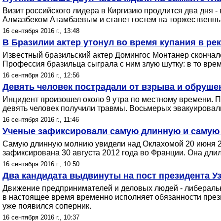
Визит российского лидера в Киргизию продлится два дня -
Алмазбеком Атамбаевым и станет гостем на торжественных
16 сентября 2016 г., 13:48
В Бразилии актер утонул во время купания в ре
Известный бразильский актер Домингос Монтанер скончался
Профессия бразильца сыграла с ним злую шутку: в то время
16 сентября 2016 г., 12:56
Девять человек пострадали от взрыва и обруше
Инцидент произошел около 9 утра по местному времени. Пр
девять человек получили травмы. Восьмерых эвакуировали
16 сентября 2016 г., 11:46
Ученые зафиксировали самую длинную и самую
Самую длинную молнию увидели над Оклахомой 20 июня 2
зафиксирована 30 августа 2012 года во Франции. Она дл
16 сентября 2016 г., 10:50
Два кандидата выдвинуты на пост президента У
Движение предпринимателей и деловых людей - либеральн
в настоящее время временно исполняет обязанности прези
уже появился соперник.
16 сентября 2016 г., 10:37