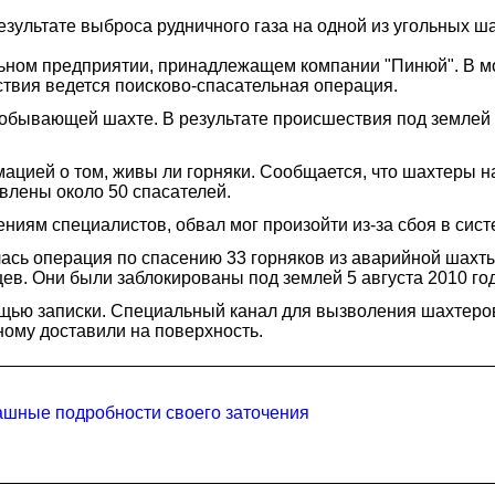
езультате выброса рудничного газа на одной из угольных ш
ьном предприятии, принадлежащем компании "Пинюй". В мо
ствия ведется поисково-спасательная операция.
добывающей шахте. В результате происшествия под землей 
ацией о том, живы ли горняки. Сообщается, что шахтеры на
влены около 50 спасателей.
ниям специалистов, обвал мог произойти из-за сбоя в сис
ась операция по спасению 33 горняков из аварийной шахт
в. Они были заблокированы под землей 5 августа 2010 год
ощью записки. Специальный канал для вызволения шахтеров 
ному доставили на поверхность.
ашные подробности своего заточения