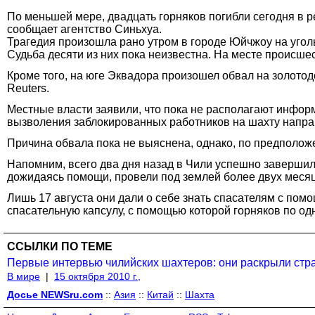
По меньшей мере, двадцать горняков погибли сегодня в р
сообщает агентство Синьхуа.
Трагедия произошла рано утром в городе Юйчжоу на угол
Судьба десяти из них пока неизвестна. На месте происше
Кроме того, на юге Эквадора произошел обвал на золото
Reuters.
Местные власти заявили, что пока не располагают информ
вызволения заблокированных работников на шахту напра
Причина обвала пока не выяснена, однако, по предположе
Напомним, всего два дня назад в Чили успешно завершил
дожидаясь помощи, провели под землей более двух месяце
Лишь 17 августа они дали о себе знать спасателям с пом
спасательную капсулу, с помощью которой горняков по од
ССЫЛКИ ПО ТЕМЕ
Первые интервью чилийских шахтеров: они раскрыли стр
В мире
|
15 октября 2010 г.,
Досье NEWSru.com
::
Азия
::
Китай
::
Шахта