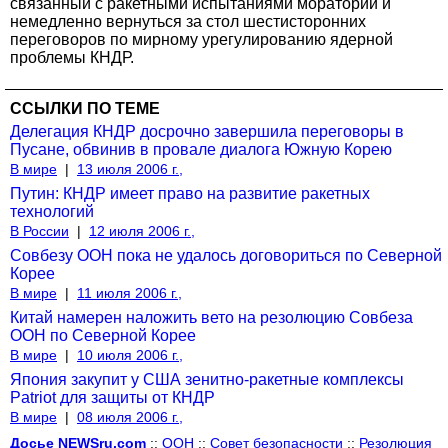
связанный с ракетными испытаниями мораторий и
немедленно вернуться за стол шестисторонних
переговоров по мирному урегулированию ядерной
проблемы КНДР.
ССЫЛКИ ПО ТЕМЕ
Делегация КНДР досрочно завершила переговоры в
Пусане, обвинив в провале диалога Южную Корею
В мире
|
13 июля 2006 г.,
Путин: КНДР имеет право на развитие ракетных
технологий
В России
|
12 июля 2006 г.,
Совбезу ООН пока не удалось договориться по Северной
Корее
В мире
|
11 июля 2006 г.,
Китай намерен наложить вето на резолюцию Совбеза
ООН по Северной Корее
В мире
|
10 июля 2006 г.,
Япония закупит у США зенитно-ракетные комплексы
Patriot для защиты от КНДР
В мире
|
08 июля 2006 г.,
Досье NEWSru.com
::
ООН
::
Совет безопасности
::
Резолюция