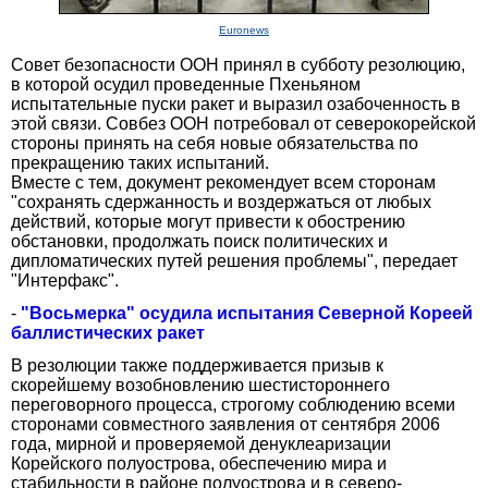
Euronews
Совет безопасности ООН принял в субботу резолюцию,
в которой осудил проведенные Пхеньяном
испытательные пуски ракет и выразил озабоченность в
этой связи. Совбез ООН потребовал от северокорейской
стороны принять на себя новые обязательства по
прекращению таких испытаний.
Вместе с тем, документ рекомендует всем сторонам
"сохранять сдержанность и воздержаться от любых
действий, которые могут привести к обострению
обстановки, продолжать поиск политических и
дипломатических путей решения проблемы", передает
"Интерфакс".
-
"Восьмерка" осудила испытания Северной Кореей
баллистических ракет
В резолюции также поддерживается призыв к
скорейшему возобновлению шестистороннего
переговорного процесса, строгому соблюдению всеми
сторонами совместного заявления от сентября 2006
года, мирной и проверяемой денуклеаризации
Корейского полуострова, обеспечению мира и
стабильности в районе полуострова и в северо-