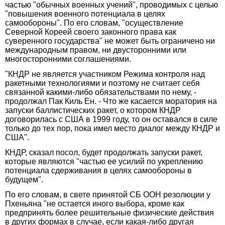
частью "обычных военных учений", проводимых с целью
"повышения военного потенциала в целях
самообороны". По его словам, "осуществление
Северной Кореей своего законного права как
суверенного государства" не может быть ограничено ни
международным правом, ни двусторонними или
многосторонними соглашениями.
"КНДР не является участником Режима контроля над
ракетными технологиями и поэтому не считает себя
связанной какими-либо обязательствами по нему, -
продолжал Пак Киль Ен. - Что же касается моратория на
запуски баллистических ракет, о котором КНДР
договорилась с США в 1999 году, то он оставался в силе
только до тех пор, пока имел место диалог между КНДР и
США".
КНДР, сказал посол, будет продолжать запуски ракет,
которые являются "частью ее усилий по укреплению
потенциала сдерживания в целях самообороны в
будущем".
По его словам, в свете принятой СБ ООН резолюции у
Пхеньяна "не остается иного выбора, кроме как
предпринять более решительные физические действия
в других формах в случае, если какая-либо другая