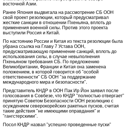
восточной Азии.
Ранее Япония выдвигала на рассмотрение СБ ООН
свой проект резолюции, который предусматривал
жесткие санкции в отношении Пхеньяна, вплоть до
применения военной силы. Против этого проекта
выступили Россия и Китай.
По настоянию России и Китая из текста резолюции была
убрана ссылка на Главу 7 Устава ООН,
предусматривающую применение санкций, вплоть до
использования силы, в случае невыполнения
Пхеньяном требования СБ. По предложению
Великобритании, Франции и Китая она заменена
положением, в которой говорится об "особой
ответственности" СБ ООН "за поддержание
международного мира и безопасности".
Представитель КНДР в ООН Пак Ир Йон заявил после
голосования в Совбезе, что КНДР "полностью отвергает"
принятую Советом Безопасности ООН резолюцию с
осуждением северокорейских ракетных пусков, считая
такие действия "не имеющими оправдания" и
"гангстерскими".
Посол КНДР назвал "успешно проведенные пуски"