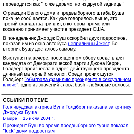
переводится как "то же дерьмо, но из другой задницы".
О реакции Белого дома и предвыборного штаба Буша
пока не сообщается. Как уже говорилось выше, это
третий скандал за три дня, в котором прямо или
косвенно принимает участие президент США.
В понедельник Джордж Буш оскорбил двух подростков,
показав им из окна автобуса
неприличный жест
. Во
вторник Бушу досталось самому.
Выступая на вечере, посвященном сбору средств для
кандидата от Демократической партии Джона Керри,
Голдберг произнесла в адрес действующего президента
длинный матерный монолог. Среди прочих шуток
Голдберг
"обыграла фамилию президента в сексуальном
ключе"
: одно из значений слова bush - лобковые волосы.
ССЫЛКИ ПО ТЕМЕ
Голливудская актриса Вупи Голдберг наказана за критику
Джорджа Буша
В мире
|
15 июля 2004 г.,
Президент Буш во время предвыборного турне показал
"fuck" двум подросткам