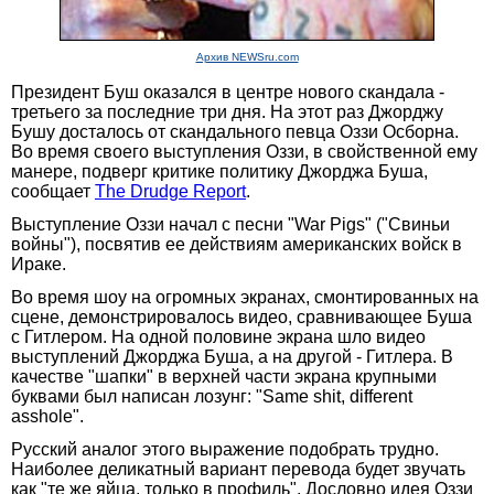
Архив NEWSru.com
Президент Буш оказался в центре нового скандала -
третьего за последние три дня. На этот раз Джорджу
Бушу досталось от скандального певца Оззи Осборна.
Во время своего выступления Оззи, в свойственной ему
манере, подверг критике политику Джорджа Буша,
сообщает
The Drudge Report
.
Выступление Оззи начал с песни "War Pigs" ("Свиньи
войны"), посвятив ее действиям американских войск в
Ираке.
Во время шоу на огромных экранах, смонтированных на
сцене, демонстрировалось видео, сравнивающее Буша
с Гитлером. На одной половине экрана шло видео
выступлений Джорджа Буша, а на другой - Гитлера. В
качестве "шапки" в верхней части экрана крупными
буквами был написан лозунг: "Same shit, different
asshole".
Русский аналог этого выражение подобрать трудно.
Наиболее деликатный вариант перевода будет звучать
как "те же яйца, только в профиль". Дословно идея Оззи