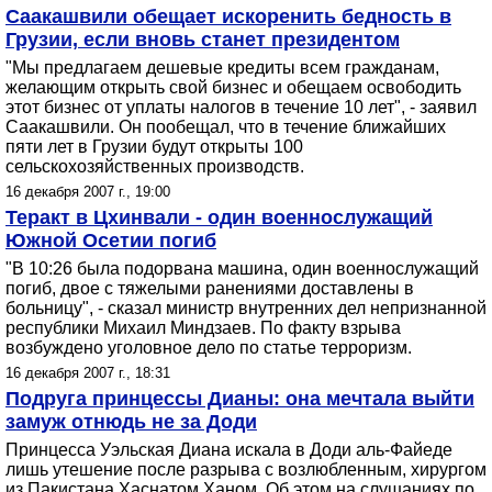
Саакашвили обещает искоренить бедность в
Грузии, если вновь станет президентом
"Мы предлагаем дешевые кредиты всем гражданам,
желающим открыть свой бизнес и обещаем освободить
этот бизнес от уплаты налогов в течение 10 лет", - заявил
Саакашвили. Он пообещал, что в течение ближайших
пяти лет в Грузии будут открыты 100
сельскохозяйственных производств.
16 декабря 2007 г., 19:00
Теракт в Цхинвали - один военнослужащий
Южной Осетии погиб
"В 10:26 была подорвана машина, один военнослужащий
погиб, двое с тяжелыми ранениями доставлены в
больницу", - сказал министр внутренних дел непризнанной
республики Михаил Миндзаев. По факту взрыва
возбуждено уголовное дело по статье терроризм.
16 декабря 2007 г., 18:31
Подруга принцессы Дианы: она мечтала выйти
замуж отнюдь не за Доди
Принцесса Уэльская Диана искала в Доди аль-Файеде
лишь утешение после разрыва с возлюбленным, хирургом
из Пакистана Хаснатом Ханом. Об этом на слушаниях по