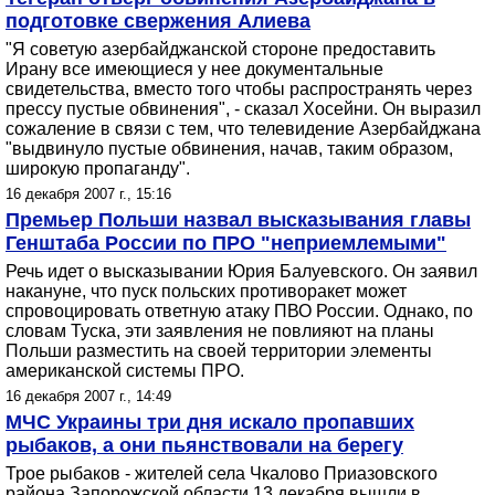
подготовке свержения Алиева
"Я советую азербайджанской стороне предоставить
Ирану все имеющиеся у нее документальные
свидетельства, вместо того чтобы распространять через
прессу пустые обвинения", - сказал Хосейни. Он выразил
сожаление в связи с тем, что телевидение Азербайджана
"выдвинуло пустые обвинения, начав, таким образом,
широкую пропаганду".
16 декабря 2007 г., 15:16
Премьер Польши назвал высказывания главы
Генштаба России по ПРО "неприемлемыми"
Речь идет о высказывании Юрия Балуевского. Он заявил
накануне, что пуск польских противоракет может
спровоцировать ответную атаку ПВО России. Однако, по
словам Туска, эти заявления не повлияют на планы
Польши разместить на своей территории элементы
американской системы ПРО.
16 декабря 2007 г., 14:49
МЧС Украины три дня искало пропавших
рыбаков, а они пьянствовали на берегу
Трое рыбаков - жителей села Чкалово Приазовского
района Запорожской области 13 декабря вышли в