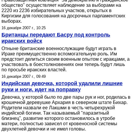
общество" осуществляет наблюдение за выборами на
2220 из 2236 избирательных участков, открытых в
Киргизии для голосования на досрочных парламентских
выборах.
16 декабря 2007 г., 10:25
Британцы передают Басру под контроль
иракских войск
Отныне британские военнослужащие будут играть в
Ираке преимущественно вспомогательную роль. Им
предстоит делиться своим военным опытом с иракцами, а
участвовать в боестолкновениях они теперь будут лишь
по просьбе иракских властей.
16 декабря 2007 г., 09:49
Индийская девочка, которой удалили лишние
руки и ноги, идет на поправку
Девочка, у которой было по две пары рук и ног, родилась в
крошечной деревушке Архария в северном штате Бихар.
Родители назвали ее Лакшми в честь четырехрукой
индийской богини. Так называемый "паразитный
близнец", развитие которого остановилось в утробе
матери, полностью зависел от кровеносной системы
двухлетней девочки и не имел головы.