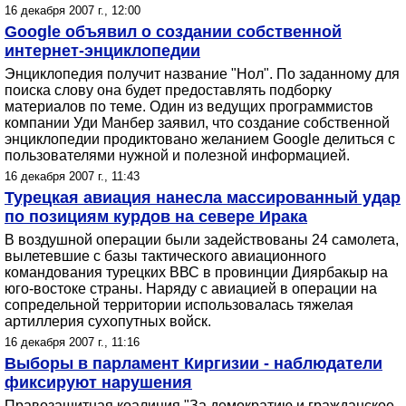
16 декабря 2007 г., 12:00
Google объявил о создании собственной
интернет-энциклопедии
Энциклопедия получит название "Нол". По заданному для
поиска слову она будет предоставлять подборку
материалов по теме. Один из ведущих программистов
компании Уди Манбер заявил, что создание собственной
энциклопедии продиктовано желанием Google делиться с
пользователями нужной и полезной информацией.
16 декабря 2007 г., 11:43
Турецкая авиация нанесла массированный удар
по позициям курдов на севере Ирака
В воздушной операции были задействованы 24 самолета,
вылетевшие с базы тактического авиационного
командования турецких ВВС в провинции Диярбакыр на
юго-востоке страны. Наряду с авиацией в операции на
сопредельной территории использовалась тяжелая
артиллерия сухопутных войск.
16 декабря 2007 г., 11:16
Выборы в парламент Киргизии - наблюдатели
фиксируют нарушения
Правозащитная коалиция "За демократию и гражданское