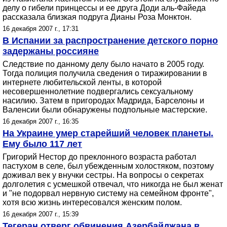
делу о гибели принцессы и ее друга Доди аль-Файеда
рассказала близкая подруга Дианы Роза Монктон.
16 декабря 2007 г., 17:31
В Испании за распространение детского порно
задержаны россияне
Следствие по данному делу было начато в 2005 году.
Тогда полиция получила сведения о тиражировании в
интернете любительской ленты, в которой
несовершеннолетние подвергались сексуальному
насилию. Затем в пригородах Мадрида, Барселоны и
Валенсии были обнаружены подпольные мастерские.
16 декабря 2007 г., 16:35
На Украине умер старейший человек планеты.
Ему было 117 лет
Григорий Нестор до преклонного возраста работал
пастухом в селе, был убежденным холостяком, поэтому
доживал век у внучки сестры. На вопросы о секретах
долголетия с усмешкой отвечал, что никогда не был женат
и "не подорвал нервную систему на семейном фронте",
хотя всю жизнь интересовался женским полом.
16 декабря 2007 г., 15:39
Тегеран отверг обвинения Азербайджана в