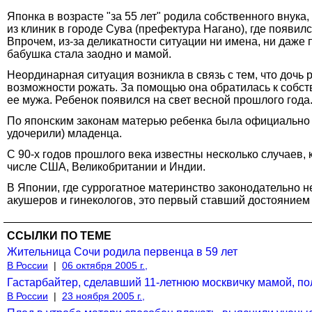
Японка в возрасте "за 55 лет" родила собственного внука
из клиник в городе Сува (префектура Нагано), где появил
Впрочем, из-за деликатности ситуации ни имена, ни даже п
бабушка стала заодно и мамой.
Неординарная ситуация возникла в связь с тем, что дочь 
возможности рожать. За помощью она обратилась к собст
ее мужа. Ребенок появился на свет весной прошлого года.
По японским законам матерью ребенка была официально з
удочерили) младенца.
С 90-х годов прошлого века известны несколько случаев,
числе США, Великобритании и Индии.
В Японии, где суррогатное материнство законодательно н
акушеров и гинекологов, это первый ставший достоянием
ССЫЛКИ ПО ТЕМЕ
Жительница Сочи родила первенца в 59 лет
В России
|
06 октября 2005 г.,
Гастарбайтер, сделавший 11-летнюю москвичку мамой, по
В России
|
23 ноября 2005 г.,