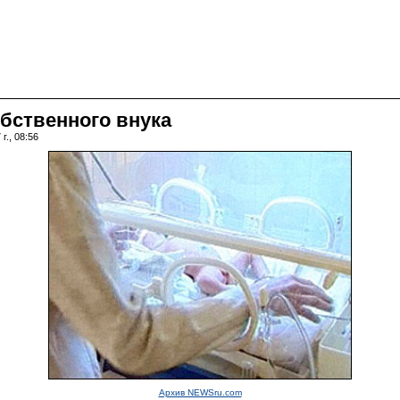
обственного внука
г., 08:56
Архив NEWSru.com