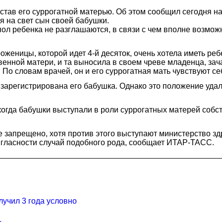
, став его суррогатной матерью. Об этом сообщил сегодня н
ся на свет сын своей бабушки.
ол ребенка не разглашаются, в связи с чем вполне возможно,
роженицы, которой идет 4-й десяток, очень хотела иметь ре
венной матери, и та выносила в своем чреве младенца, зач
 По словам врачей, он и его суррогатная мать чувствуют с
арегистрирована его бабушка. Однако это положение удало
 когда бабушки выступали в роли суррогатных матерей собст
е запрещено, хотя против этого выступают министерство з
 гласности случай подобного рода, сообщает ИТАР-ТАСС.
лучил 3 года условно