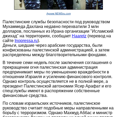
Архив NEWSru.com
Палестинские службы безопасности под руководством
Мухаммеда Дахлана недавно перехватили 3 млн
долларов, посланных из Ирана организации "Исламский
джихад" на территориях, сообщает
Haaretz
(перевод на
сайте
Inopressa.ru
).
Деньги, шедшие через арабские государства, были
конфискованы палестинской администрацией, а затем
распределены между благотворительными фондами.
В течение семи недель после заключения соглашения о
прекращении огня палестинская администрация
предпринимает меры по уменьшению враждебности в
отношении Израиля и усилению финансового контроля.
Однако контроль осуществляется не в полной мере, а
президент Палестинской автономии Ясир Арафат и его
спецслужбы имеют в распоряжении собственные
финансовые средства.
По словам израильских источников, палестинское
руководство считает подобные меры направленными на
борьбу с терроризмом. Однако Махмуд Аббас и министр