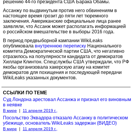
решению 44-го президента США Барака Обамы.
Ассанжу по выдвинутым против него обвинениям в
настоящее время грозит до пяти лет тюремного
заключения. Американские официальные лица ранее
заявляли, что Ассанж может располагать информацией
о российском вмешательстве в выборы 2016 года.
В период предвыборной кампании WikiLeaks
опубликовала
внутреннюю переписку
Национального
комитета Демократической партии США, что негативно
отразилось на популярности кандидата от демократов
Хиллари Клинтон. Спецслужбы США утверждали, что РФ
якобы организовала хакерскую атаку на комитет
демократов для похищения и последующей передачи
WikiLeaks указанных документов.
ССЫЛКИ ПО ТЕМЕ
Суд Лондона арестовал Ассанжа и признал его виновным
в неявке
В мире
|
11 апреля 2019 г.,
Посольство Эквадора отказало Ассанжу в политическом
убежище, основатель WikiLeaks задержан (ВИДЕО)
В мире
|
11 апреля 2019 г.,