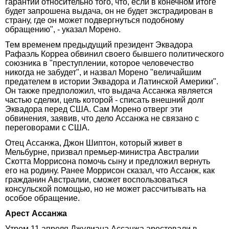
гарантии относительно того, что, если в конечном итоге
будет запрошена выдача, он не будет экстрадирован в
страну, где он может подвергнуться подобному
обращению", - указал Морено.
Тем временем предыдущий президент Эквадора
Рафаэль Корреа обвинил своего бывшего политического
союзника в "преступлении, которое человечество
никогда не забудет", и назвал Морено "величайшим
предателем в истории Эквадора и Латинской Америки".
Он также предположил, что выдача Ассанжа является
частью сделки, цель которой - списать внешний долг
Эквадора перед США. Сам Морено отверг эти
обвинения, заявив, что дело Ассанжа не связано с
переговорами с США.
Отец Ассанжа, Джон Шиптон, который живет в
Мельбурне, призвал премьер-министра Австралии
Скотта Моррисона помочь сыну и предложил вернуть
его на родину. Ранее Моррисон сказал, что Ассанж, как
гражданин Австралии, сможет воспользоваться
консульской помощью, но не может рассчитывать на
особое обращение.
Арест Ассанжа
Утром 11 апреля Джулиана Ассанжа арестовали в