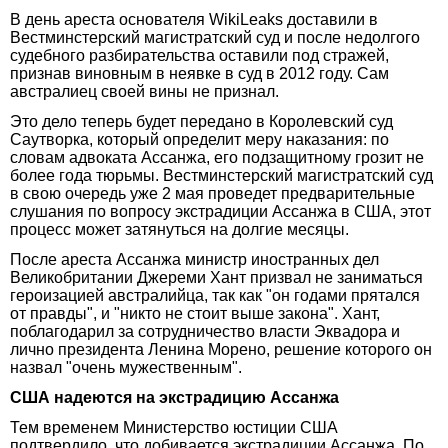
В день ареста основателя WikiLeaks доставили в
Вестминстерский магистратский суд и после недолгого
судебного разбирательства оставили под стражей,
признав виновным в неявке в суд в 2012 году. Сам
австралиец своей вины не признал.
Это дело теперь будет передано в Королевский суд
Саутворка, который определит меру наказания: по
словам адвоката Ассанжа, его подзащитному грозит не
более года тюрьмы. Вестминстерский магистратский суд
в свою очередь уже 2 мая проведет предварительные
слушания по вопросу экстрадиции Ассанжа в США, этот
процесс может затянуться на долгие месяцы.
После ареста Ассанжа министр иностранных дел
Великобритании Джереми Хант призвал не заниматься
героизацией австралийца, так как "он годами прятался
от правды", и "никто не стоит выше закона". Хант,
поблагодарил за сотрудничество власти Эквадора и
лично президента Ленина Морено, решение которого он
назвал "очень мужественным".
США надеются на экстрадицию Ассанжа
Тем временем Министерство юстиции США
подтвердило, что добивается экстрадиции Ассанжа. По