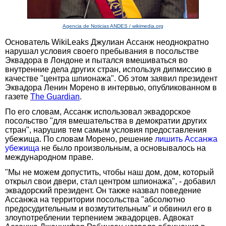
Agencia de Noticias ANDES / wikimedia.org
Основатель WikiLeaks Джулиан Ассанж неоднократно
нарушал условия своего пребывания в посольстве
Эквадора в Лондоне и пытался вмешиваться во
внутренние дела других стран, используя дипмиссию в
качестве "центра шпионажа". Об этом заявил президент
Эквадора Ленин Морено в интервью, опубликованном в
газете
The Guardian
.
По его словам, Ассанж использовал эквадорское
посольство "для вмешательства в демократии других
стран", нарушив тем самым условия предоставления
убежища. По словам Морено, решение
лишить Ассанжа
убежища
не было произвольным, а основывалось на
международном праве.
"Мы не можем допустить, чтобы наш дом, дом, который
открыл свои двери, стал центром шпионажа", - добавил
эквадорский президент. Он также назвал поведение
Ассанжа на территории посольства "абсолютно
предосудительным и возмутительным" и обвинил его в
злоупотреблении терпением эквадорцев. Адвокат