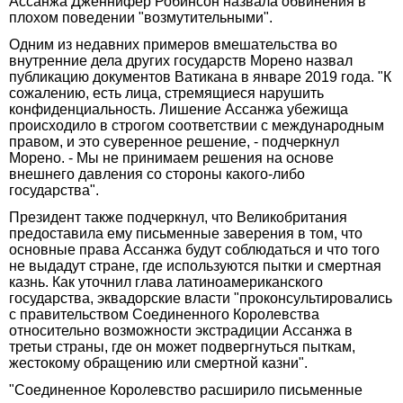
Ассанжа Дженнифер Робинсон назвала обвинения в
плохом поведении "возмутительными".
Одним из недавних примеров вмешательства во
внутренние дела других государств Морено назвал
публикацию документов Ватикана в январе 2019 года. "К
сожалению, есть лица, стремящиеся нарушить
конфиденциальность. Лишение Ассанжа убежища
происходило в строгом соответствии с международным
правом, и это суверенное решение, - подчеркнул
Морено. - Мы не принимаем решения на основе
внешнего давления со стороны какого-либо
государства".
Президент также подчеркнул, что Великобритания
предоставила ему письменные заверения в том, что
основные права Ассанжа будут соблюдаться и что того
не выдадут стране, где используются пытки и смертная
казнь. Как уточнил глава латиноамериканского
государства, эквадорские власти "проконсультировались
с правительством Соединенного Королевства
относительно возможности экстрадиции Ассанжа в
третьи страны, где он может подвергнуться пыткам,
жестокому обращению или смертной казни".
"Соединенное Королевство расширило письменные