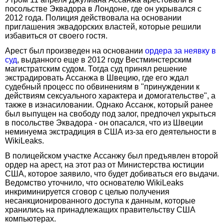
посольстве Эквадора в Лондоне, где он укрывался с
2012 года. Полиция действовала на основании
приглашения эквадорских властей, которые решили
избавиться от своего гостя.
Арест был произведен на основании
ордера за неявку в
суд
, выданного еще в 2012 году Вестминстерским
магистратским судом. Тогда суд принял решение
экстрадировать Ассанжа в Швецию, где его ждал
судебный процесс по обвинениям в "принуждении к
действиям сексуального характера и домогательстве", а
также в изнасиловании. Однако Ассанж, который ранее
был выпущен на свободу под залог, предпочел укрыться
в посольстве Эквадора - он опасался, что из Швеции
неминуема экстрадиция в США из-за его деятельности в
WikiLeaks.
В полицейском участке Ассанжу был предъявлен второй
ордер на арест, на этот раз от Министерства юстиции
США, которое заявило, что будет добиваться его выдачи.
Ведомство уточнило, что основателю WikiLeaks
инкриминируется сговор с целью получения
несанкционированного доступа к данным, которые
хранились на принадлежащих правительству США
компьютерах.