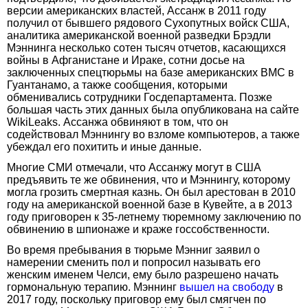
версии американских властей, Ассанж в 2011 году
получил от бывшего рядового Сухопутных войск США,
аналитика американской военной разведки Брэдли
Мэннинга несколько сотен тысяч отчетов, касающихся
войны в Афганистане и Ираке, сотни досье на
заключенных спецтюрьмы на базе американских ВМС в
Гуантанамо, а также сообщения, которыми
обменивались сотрудники Госдепартамента. Позже
большая часть этих данных была опубликована на сайте
WikiLeaks. Ассанжа обвиняют в том, что он
содействовал Мэннингу во взломе компьютеров, а также
убеждал его похитить и иные данные.
Многие СМИ отмечали, что Ассанжу могут в США
предъявить те же обвинения, что и Мэннингу, которому
могла грозить смертная казнь. Он был арестован в 2010
году на американской военной базе в Кувейте, а в 2013
году приговорен к 35-летнему тюремному заключению по
обвинению в шпионаже и краже госсобственности.
Во время пребывания в тюрьме Мэнниг заявил о
намерении сменить пол и попросил называть его
женским именем Челси, ему было разрешено начать
гормональную терапию. Мэннинг
вышел на свободу
в
2017 году, поскольку приговор ему был смягчен по