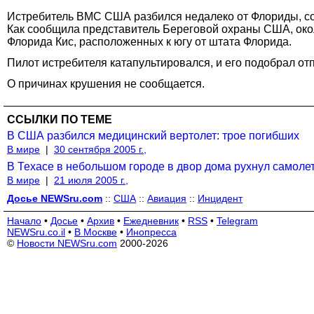
Истребитель ВМС США разбился недалеко от Флориды, 
Как сообщила представитель Береговой охраны США, около
Флорида Кис, расположенных к югу от штата Флорида.
Пилот истребителя катапультировался, и его подобрал от
О причинах крушения не сообщается.
ССЫЛКИ ПО ТЕМЕ
В США разбился медицинский вертолет: трое погибших
В мире
|
30 сентября 2005 г.,
В Техасе в небольшом городе в двор дома рухнул самолет
В мире
|
21 июля 2005 г.,
Досье NEWSru.com
::
США
::
Авиация
::
Инцидент
Начало
•
Досье
•
Архив
•
Ежедневник
•
RSS
•
Telegram
NEWSru.co.il
•
В Москве
•
Инопресса
©
Новости NEWSru.com
2000-2026