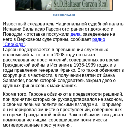
svobodanews.ru
Известный следователь Национальной судебной палаты
Испании Бальтасар Гарсон отстранен от должности.
Поводом к отставке послужили
дела
, заведенные на
него в Верховном суде страны, сообщает
радио
"Свобода"
.
Гарсон подозревается в превышении служебных
полномочий за то, что в 2008 году он начал
расследование преступлений, совершенных во время
Гражданской войны в Испании в 1936-1939 годах и в
годы правления генерала Франко. Его также обвиняют в
коррупции: в частности, в получении взятки от банка
Santander, после которой следователь закрыл дело о
крупных финансовых махинациях.
Кроме того, Гарсона обвиняют в предвзятости решений,
при принятии которых он руководствовался не законом,
а своими левыми политическими взглядами. Например,
он игнорировал амнистию преступлений, совершенных
во время Гражданской войны. Закон об амнистии давал
помилование лицам, совершившим политически
мотивированные преступления.