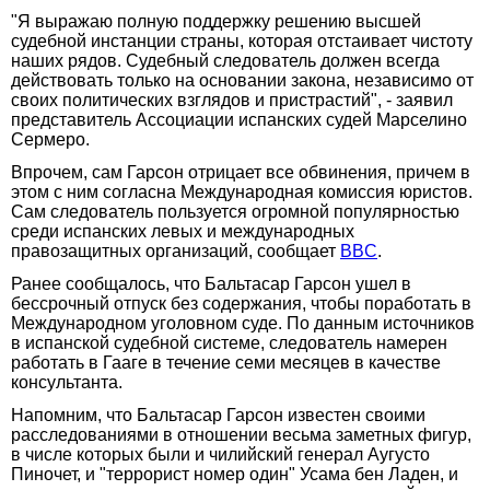
"Я выражаю полную поддержку решению высшей
судебной инстанции страны, которая отстаивает чистоту
наших рядов. Судебный следователь должен всегда
действовать только на основании закона, независимо от
своих политических взглядов и пристрастий", - заявил
представитель Ассоциации испанских судей Марселино
Сермеро.
Впрочем, сам Гарсон отрицает все обвинения, причем в
этом с ним согласна Международная комиссия юристов.
Сам следователь пользуется огромной популярностью
среди испанских левых и международных
правозащитных организаций, сообщает
BBC
.
Ранее сообщалось, что Бальтасар Гарсон ушел в
бессрочный отпуск без содержания, чтобы поработать в
Международном уголовном суде. По данным источников
в испанской судебной системе, следователь намерен
работать в Гааге в течение семи месяцев в качестве
консультанта.
Напомним, что Бальтасар Гарсон известен своими
расследованиями в отношении весьма заметных фигур,
в числе которых были и чилийский генерал Аугусто
Пиночет, и "террорист номер один" Усама бен Ладен, и