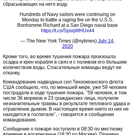
сбрасывающих на него воду.
Hundreds of Navy sailors were continuing on
Monday to battle a raging fire on the U.S.S.
Bonhomme Richard at a San Diego naval base
https://t.co/SpsqWHUx44
— The New York Times (@nytimes)
July 14,
2020
Кроме того, во время тушения пожара произошла
осадка и крен корабля в связ и с поливом его большим
количеством воды. Спасательные команды ведут ее
откачку.
Командование надводных сил Тихоокеанского флота
США сообщило, что, по меньшей мере, уже 59 человек
пострадали в ходе тушения пожара. "59 человек, в том
числе 36 моряков и 23 гражданских лица, получили
незначительные травмы в результате теплового удара и
отравление дымом. В настоящее время никто из них не
находится в госпитале", - говорится в сообщении
командования.
Сообщение о пожаре поступило в 08:30 по местному
времени в воскресенье (18:30 по Москве). Причина