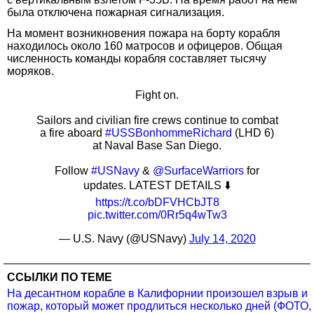
была отключена пожарная сигнализация.
На момент возникновения пожара на борту корабля
находилось около 160 матросов и офицеров. Общая
численность команды корабля составляет тысячу
моряков.
Fight on.
Sailors and civilian fire crews continue to combat
a fire aboard
#USSBonhommeRichard
(LHD 6)
at Naval Base San Diego.
Follow
#USNavy
&
@SurfaceWarriors
for
updates. LATEST DETAILS ⬇️
https://t.co/bDFVHCbJT8
pic.twitter.com/0Rr5q4wTw3
— U.S. Navy (@USNavy)
July 14, 2020
ССЫЛКИ ПО ТЕМЕ
На десантном корабле в Калифорнии произошел взрыв и
пожар, который может продлиться несколько дней (ФОТО,