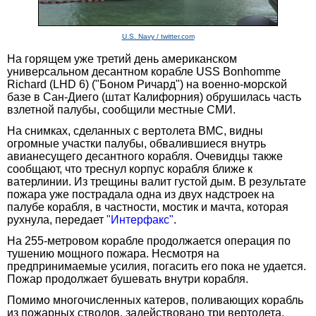
U.S. Navy / twitter.com
На горящем уже третий день американском
универсальном десантном корабле USS Bonhomme
Richard (LHD 6) ("Боном Ричард") на военно-морской
базе в Сан-Диего (штат Калифорния) обрушилась часть
взлетной палубы, сообщили местные СМИ.
На снимках, сделанных с вертолета ВМС, видны
огромные участки палубы, обвалившиеся внутрь
авианесущего десантного корабля. Очевидцы также
сообщают, что треснул корпус корабля ближе к
ватерлинии. Из трещины валит густой дым. В результате
пожара уже пострадала одна из двух надстроек на
палубе корабля, в частности, мостик и мачта, которая
рухнула, передает
"Интерфакс"
.
На 255-метровом корабле продолжается операция по
тушению мощного пожара. Несмотря на
предпринимаемые усилия, погасить его пока не удается.
Пожар продолжает бушевать внутри корабля.
Помимо многочисленных катеров, поливающих корабль
из пожарных стволов, задействовано три вертолета,