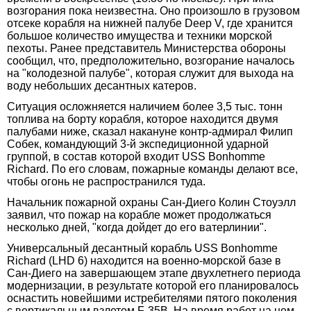
возгорания пока неизвестна. Оно произошло в грузовом
отсеке корабля на нижней палубе Deep V, где хранится
большое количество имущества и техники морской
пехоты. Ранее представитель Министерства обороны
сообщил, что, предположительно, возгорание началось
на "колодезной палубе", которая служит для выхода на
воду небольших десантных катеров.
Ситуация осложняется наличием более 3,5 тыс. тонн
топлива на борту корабля, которое находится двумя
палубами ниже, сказал накануне контр-адмирал Филип
Собек, командующий 3-й экспедиционной ударной
группой, в состав которой входит USS Bonhomme
Richard. По его словам, пожарные команды делают все,
чтобы огонь не распространился туда.
Начальник пожарной охраны Сан-Диего Колин Стоуэлл
заявил, что пожар на корабле может продолжаться
несколько дней, "когда дойдет до его ватерлинии".
Универсальный десантный корабль USS Bonhomme
Richard (LHD 6) находится на военно-морской базе в
Сан-Диего на завершающем этапе двухлетнего периода
модернизации, в результате которой его планировалось
оснастить новейшими истребителями пятого поколения
с вертикальным взлетом F-35B. На время работ на нем