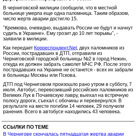
В черниговской милиции сообщили, что в местной
больнице умерла еще одна паломница. Таким образом,
число жертв аварии достигло 15.
"Кремкова, очевидно, выдавать России не будут и начнут
судить в Украине». Ему грозит до 10 лет тюрьмы", -
заявили в милиции.
Как передает
Корреспондент.Net
, двух паломников из
России, пострадавших в ДТП, отправили из
Черниговской городской больницы №2 в город Нежин,
откуда их должен забрать самолет МЧС РФ. После этого
пострадавших на Украине не останется - всех их забрали
в больницы Москвы или Пскова.
ДТП под Черниговом произошло рано утром в субботу, 7
июля. Автобус, перевозивший российских паломников из
Великих Лук в Почаевскую лавру, выехал на встречную
полосу дороги, съехал с обочины и перевернулся. В
результате на месте погибли 14 человек, 29 получили
ранения. Всего в автобусе находились 43 человека.
ССЫЛКИ ПО ТЕМЕ
В Чернигове скончалась пятнадцатая жертва аварии