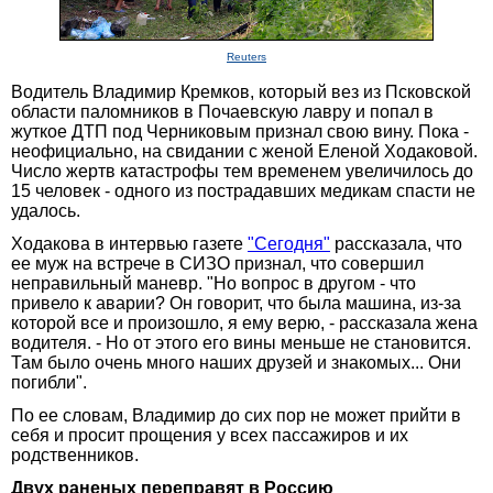
Reuters
Водитель Владимир Кремков, который вез из Псковской
области паломников в Почаевскую лавру и попал в
жуткое ДТП под Черниковым признал свою вину. Пока -
неофициально, на свидании с женой Еленой Ходаковой.
Число жертв катастрофы тем временем увеличилось до
15 человек - одного из пострадавших медикам спасти не
удалось.
Ходакова в интервью газете
"Сегодня"
рассказала, что
ее муж на встрече в СИЗО признал, что совершил
неправильный маневр. "Но вопрос в другом - что
привело к аварии? Он говорит, что была машина, из-за
которой все и произошло, я ему верю, - рассказала жена
водителя. - Но от этого его вины меньше не становится.
Там было очень много наших друзей и знакомых... Они
погибли".
По ее словам, Владимир до сих пор не может прийти в
себя и просит прощения у всех пассажиров и их
родственников.
Двух раненых переправят в Россию